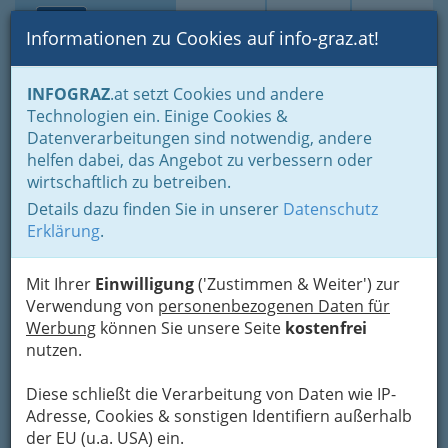
Toggle navi
Suche
Login
Menü
Informationen zu Cookies auf info-graz.at!
Home
Branchen
Tourismus & Freizeitwirtschaft
INFOGRAZ
.at setzt Cookies und andere
Freizeitbetriebe
Veranstaltung und Betrieb von Messen
Technologien ein. Einige Cookies &
Datenverarbeitungen sind notwendig, andere
Veranstaltung und Betrieb
helfen dabei, das Angebot zu verbessern oder
wirtschaftlich zu betreiben.
von Messen
Details dazu finden Sie in unserer
Datenschutz
Erklärung
.
Mit Ihrer
Einwilligung
('Zustimmen & Weiter') zur
Verwendung von
personenbezogenen Daten für
Werbung
können Sie unsere Seite
kostenfrei
nutzen.
Unter
Diese schließt die Verarbeitung von Daten wie IP-
Adresse, Cookies & sonstigen Identifiern außerhalb
der EU (u.a. USA) ein.