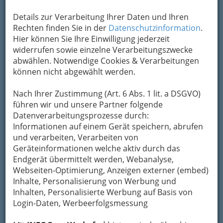
Details zur Verarbeitung Ihrer Daten und Ihren
einer
Messe
versteht man eine zeitlich
Rechten finden Sie in der
Datenschutzinformation
.
begrenzte, im allgemeinen regelmäßig
Hier können Sie Ihre Einwilligung jederzeit
wiederkehrende Veranstaltung, auf der eine
widerrufen sowie einzelne Verarbeitungszwecke
Vielzahl von Ausstellern das wesentliche
abwählen. Notwendige Cookies & Verarbeitungen
Angebot eines oder mehrerer Wirtschaftszweige
können nicht abgewählt werden.
ausstellt und überwiegend nach Muster an
gewerbliche Wiederverkäufer, gewerbliche
Nach Ihrer Zustimmung (Art. 6 Abs. 1 lit. a DSGVO)
Verbraucher oder Großabnehmer vertreibt.
führen wir und unsere Partner folgende
Im Gegensatz zu
Ausstellungen
, die sich primär
Datenverarbeitungsprozesse durch:
an private Endkunden wenden, werden
Informationen auf einem Gerät speichern, abrufen
Letztverbraucher bei Messen nicht oder nur in
und verarbeiten, Verarbeiten von
beschränktem Umfang (z.B. an einzelnen Tagen
Geräteinformationen welche aktiv durch das
und nur während bestimmter Zeitfenster)
Endgerät übermittelt werden, Webanalyse,
zugelassen. ©
absatzwirtschaft.de
Webseiten-Optimierung, Anzeigen externer (embed)
Inhalte, Personalisierung von Werbung und
So streng wie der § 64 der deutschen
Inhalten, Personalisierte Werbung auf Basis von
Gewerbeordnung sieht man es in Österreich
Login-Daten, Werbeerfolgsmessung
nicht.
Wäre sonst die Grazer Messe eine
Messe?