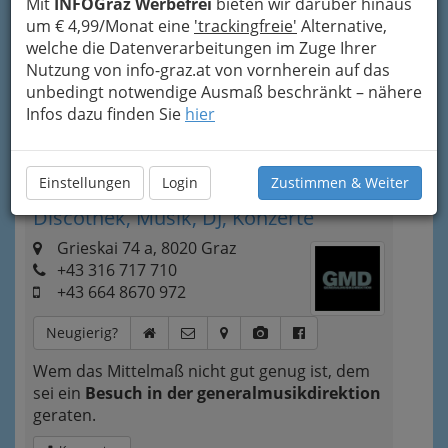
Mit
INFOGraz Werbefrei
bieten wir darüber hinaus
um € 4,99/Monat eine
'trackingfreie'
Alternative,
Bezirksauswahl
welche die Datenverarbeitungen im Zuge Ihrer
Nutzung von info-graz.at von vornherein auf das
Alle Bezirke
unbedingt notwendige Ausmaß beschränkt – nähere
Infos dazu finden Sie
hier
1
Eventlocation generalmusikdirektion
Graz GMD: Events und
Einstellungen
Login
Zustimmen & Weiter
Veranstaltungen heute, Clubbing,
Discothek, Musik, DJ, Konzerte
Grieskai 74 a, 8020 Graz
+43 316 717 710
+43 664 8670 972
Neugierig?
Wem das Mittelmaß nicht gut genug ist, dem
sei ein
Besuch in der generalmusikdirektion
geraten.