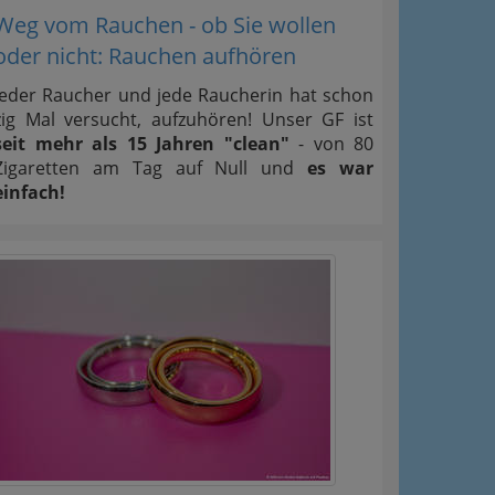
Weg vom Rauchen - ob Sie wollen
oder nicht: Rauchen aufhören
Jeder Raucher und jede Raucherin hat schon
zig Mal versucht, aufzuhören! Unser GF ist
seit mehr als 15 Jahren "clean"
- von 80
Zigaretten am Tag auf Null und
es war
einfach!