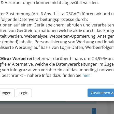
 & Verarbeitungen können nicht abgewählt werden.
möchte: neben
 gibt es eine
rer Zustimmung (Art. 6 Abs. 1 lit. a DSGVO) führen wir und 
tadt und ihrer
 folgende Datenverarbeitungsprozesse durch:
An sich nicht als Wichtigstes hier –
tionen auf einem Gerät speichern, abrufen und verarbeiten
immer eine Alternative zum
s noch mehr
iten von Geräteinformationen welche aktiv durch das Endg
Hungern.
e auch direkt
telt werden, Webanalyse, Webseiten-Optimierung, Anzeige
r (embed) Inhalte, Personalisierung von Werbung und Inhal
lisierte Werbung auf Basis von Login-Daten, Werbeerfolg
OGraz Werbefrei
bieten wir darüber hinaus um € 4,99/Mona
gfreie'
Alternative, welche die Datenverarbeitungen im Zuge
 von info-graz.at von vornherein auf das unbedingt notwen
beschränkt – nähere Infos dazu finden Sie
hier
llungen
Login
Zustimmen &
Alle Bezirke
1