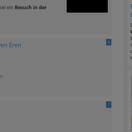
sei ein
Besuch in der
6
ven Eren
n
7