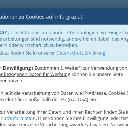
tionen zu Cookies auf info-graz.at!
B
F
G
B
GEN
LOGS
OTOS
ASTRONOMIE
RANCHEN
RAZ
.at setzt Cookies und andere Technologien ein. Einige C
00 h oder später als 2:00 Uhr geöffnet
rarbeitungen sind notwendig, andere helfen dabei, das An
ern oder wirtschaftlich zu betreiben.
Mehr 
 dazu finden Sie in unserer
Datenschutz Erklärung
.
K
sen am späten Abend. Nach
teakhouse um Mitternacht?
er
Einwilligung
('Zustimmen & Weiter') zur Verwendung von
enbezogenen Daten für Werbung
können Sie unsere Seite
rei
nutzen.
staurant und Gasthaus in der
üche auch um Mitternacht
chließt die Verarbeitung von Daten wie IP-Adresse, Cookies 
n Identifiern außerhalb der EU (u.a. USA) ein.
nde
sind in der
n
nahezu ohne
 zur Verarbeitung Ihrer Daten und Ihren Rechten finden Sie i
um die Uhr
für
hutzinformation
. Hier können Sie Ihre Einwilligung jederzeit
d plötzlichen
fen sowie einzelne Verarbeitungszwecke abwählen. Notwen
b man "tafeln"