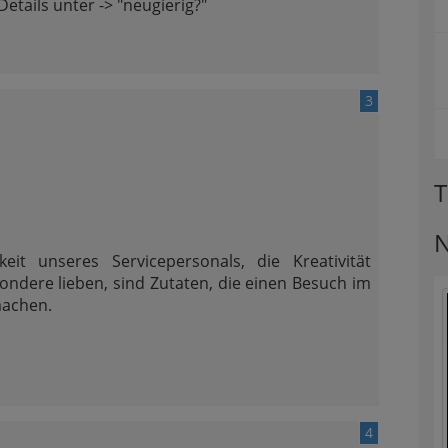
etails unter -> "neugierig?"
3
T
N
it unseres Servicepersonals, die Kreativität
ndere lieben, sind Zutaten, die einen Besuch im
machen.
4