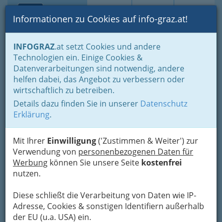
Toggle navi
Suche
Login
Menü
Informationen zu Cookies auf info-graz.at!
Home
Gastronomie
Kriterien Auswahl
in Uni-Nähe
INFOGRAZ
.at setzt Cookies und andere
Technologien ein. Einige Cookies &
Datenverarbeitungen sind notwendig, andere
Essen in Uni-Nähe Graz -
helfen dabei, das Angebot zu verbessern oder
Gastronomie rund um die
wirtschaftlich zu betreiben.
Grazer Universität
Details dazu finden Sie in unserer
Datenschutz
Erklärung
.
Studentenlokale,
Mit Ihrer
Einwilligung
('Zustimmen & Weiter') zur
Studentenfutter auf hohem
Verwendung von
personenbezogenen Daten für
Niveau
Werbung
können Sie unsere Seite
kostenfrei
nutzen.
Diese schließt die Verarbeitung von Daten wie IP-
Adresse, Cookies & sonstigen Identifiern außerhalb
der EU (u.a. USA) ein.