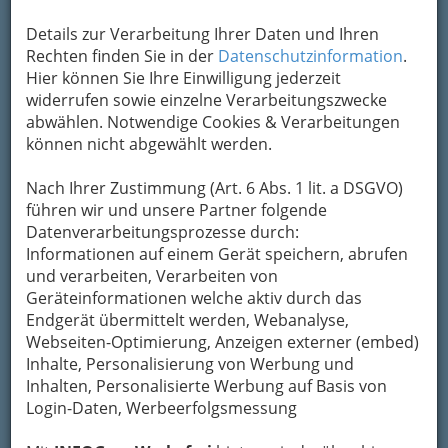
Details zur Verarbeitung Ihrer Daten und Ihren
Rechten finden Sie in der
Datenschutzinformation
.
Hier können Sie Ihre Einwilligung jederzeit
widerrufen sowie einzelne Verarbeitungszwecke
abwählen. Notwendige Cookies & Verarbeitungen
Beim Multi-Kulti-Ball kann man auch in der Uni
können nicht abgewählt werden.
schmausen!
Nach Ihrer Zustimmung (Art. 6 Abs. 1 lit. a DSGVO)
Längst haben die
Lokale in Uni-Nähe
führen wir und unsere Partner folgende
ihr verstaubtes Image der Billig-
Datenverarbeitungsprozesse durch:
Gastronomie abgelegt.
Informationen auf einem Gerät speichern, abrufen
und verarbeiten, Verarbeiten von
Exzellente Küche
- gut und dennoch günstig -
Geräteinformationen welche aktiv durch das
vereint mit lässigem und ansprechendem
Endgerät übermittelt werden, Webanalyse,
Ambiente ziehen nicht nur Studenten an.
Webseiten-Optimierung, Anzeigen externer (embed)
In den Restaurants des Uni-Viertels serviert man
Inhalte, Personalisierung von Werbung und
den Gästen neben Altbewährtem auch
Inhalten, Personalisierte Werbung auf Basis von
internationale Gerichte.
Hippe Bars, Pubs und
Login-Daten, Werbeerfolgsmessung
Beisl
locken mit tollen Frühstücks-, und
Menüangeboten in heimeliger Atmosphäre.