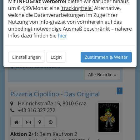
Mit
INFOGraz Werbefrei
bieten wir darüber hinaus
um € 4,99/Monat eine
'trackingfreie'
Alternative,
welche die Datenverarbeitungen im Zuge Ihrer
Nutzung von info-graz.at von vornherein auf das
unbedingt notwendige Ausmaß beschränkt – nähere
Infos dazu finden Sie
hier
Einstellungen
Login
Zustimmen & Weiter
Bezirksauswahl
Alle Bezirke
1
Pizzeria Cipollino - Das Original
Heinrichstraße 15, 8010 Graz
+43 316 327 272
Aktion 2+1
: Beim Kauf von 2