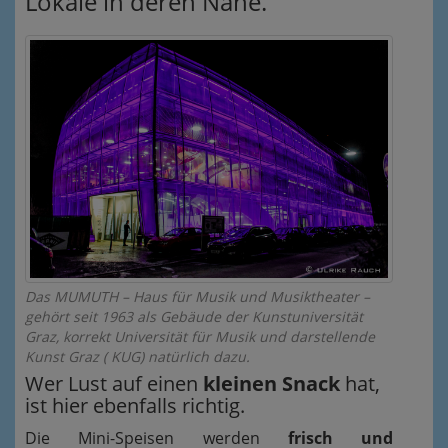
Lokale in deren Nähe.
Das MUMUTH – Haus für Musik und Musiktheater –
gehört seit 1963 als Gebäude der Kunstuniversität
Graz, korrekt Universität für Musik und darstellende
Kunst Graz ( KUG) natürlich dazu.
Wer Lust auf einen
kleinen Snack
hat,
ist hier ebenfalls richtig.
Die Mini-Speisen werden
frisch und