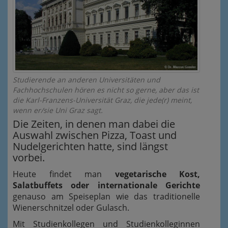
Studierende an anderen Universitäten und
Fachhochschulen hören es nicht so gerne, aber das ist
die Karl-Franzens-Universität Graz, die jede(r) meint,
wenn er/sie Uni Graz sagt.
Die Zeiten, in denen man dabei die
Auswahl zwischen Pizza, Toast und
Nudelgerichten hatte, sind längst
vorbei.
Heute findet man
vegetarische Kost,
Salatbuffets oder internationale Gerichte
genauso am Speiseplan wie das traditionelle
Wienerschnitzel oder Gulasch.
Mit Studienkollegen und Studienkolleginnen