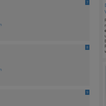
7
n
8
n
9