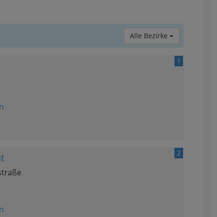
Alle Bezirke
1
n
2
t
straße
n