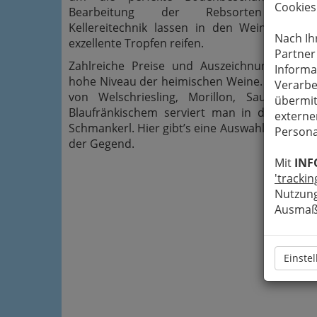
Cookies
Bearbeitung der Rebsorten und a
Kellereitechnik
lassen in den Weinkellern
Nach Ih
exzellente Tropfen reifen.
Partner
Zahlreiche Preise und Auszeichnungen spr
Informa
hohe Niveau der heimischen Weine. Bei der 
Verarbe
von Welschriesling, Morillon, Sauvignon, 
übermit
Blaufränkischem serviert man in den Betri
externe
Schmankerl. Hier gibt’s eine Auswahl der bes
Persona
der Gegend.
Mit
INF
'trackin
Nutzung
Ausmaß 
Einste