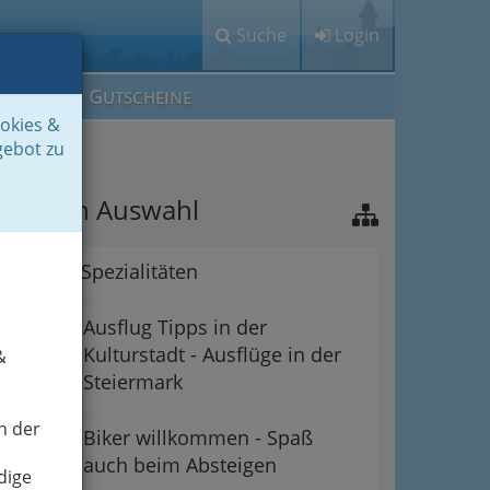
Suche
Login
M
G
EIN IG
UTSCHEINE
ookies &
gebot zu
riterien Auswahl
Aktuelle Spezialitäten
Ausflug Tipps in der
Kulturstadt - Ausflüge in der
&
Steiermark
n der
Biker willkommen - Spaß
auch beim Absteigen
dige