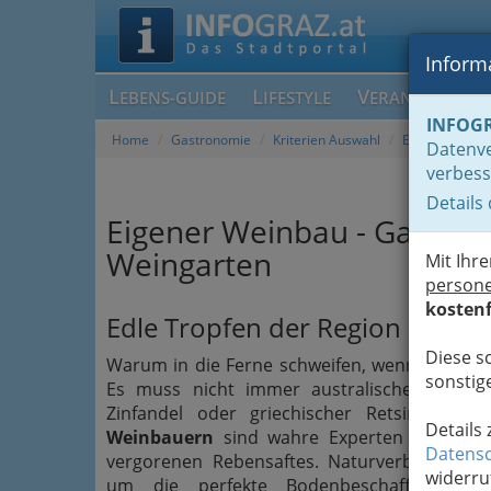
Informa
L
L
V
EBENS-GUIDE
IFESTYLE
ERANSTALTUN
INFOG
Home
Gastronomie
Kriterien Auswahl
Eigener Wein
Datenve
verbess
Details
Eigener Weinbau - Gaststä
Weingarten
Mit Ihr
person
kostenf
Edle Tropfen der Region
Diese s
Warum in die Ferne schweifen, wenn das Gute
sonstige
Es muss nicht immer australischer Shiraz, 
Zinfandel oder griechischer Retsina sein.
Details
Weinbauern
sind wahre Experten in der He
Datensc
vergorenen Rebensaftes.
Naturverbundenhei
widerru
um die perfekte Bodenbeschaffenheit, d