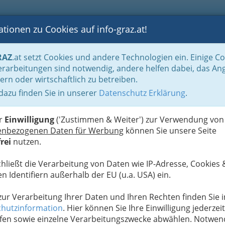
tionen zu Cookies auf info-graz.at!
B
F
G
B
GEN
LOGS
OTOS
ASTRONOMIE
RANCHEN
RAZ
.at setzt Cookies und andere Technologien ein. Einige C
bau
rarbeitungen sind notwendig, andere helfen dabei, das An
ern oder wirtschaftlich zu betreiben.
 dazu finden Sie in unserer
Datenschutz Erklärung
.
K
tten mit Wein aus eigenem
er
Einwilligung
('Zustimmen & Weiter') zur Verwendung von
enbezogenen Daten für Werbung
können Sie unsere Seite
rei
nutzen.
chließt die Verarbeitung von Daten wie IP-Adresse, Cookies 
 liegt so nah?
n Identifiern außerhalb der EU (u.a. USA) ein.
kalifornischer
Einheimische
 zur Verarbeitung Ihrer Daten und Ihren Rechten finden Sie i
rstellung des
hutzinformation
. Hier können Sie Ihre Einwilligung jederzeit
t, das Wissen
fen sowie einzelne Verarbeitungszwecke abwählen. Notwen
ie liebevolle