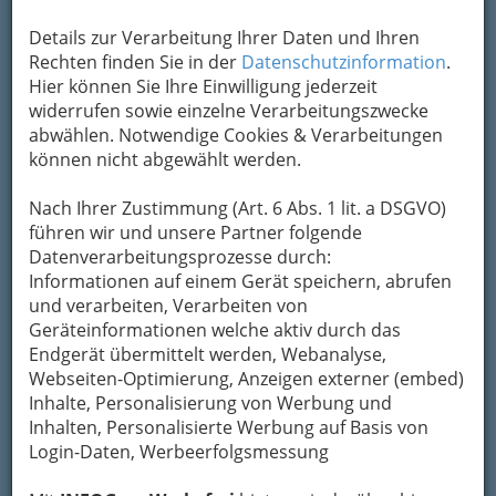
Details zur Verarbeitung Ihrer Daten und Ihren
Rechten finden Sie in der
Datenschutzinformation
.
Hier können Sie Ihre Einwilligung jederzeit
widerrufen sowie einzelne Verarbeitungszwecke
abwählen. Notwendige Cookies & Verarbeitungen
können nicht abgewählt werden.
Durch die schöne Altstadt flanieren und danach
schwelgen im Angebot der Grazer Gastronomie
Nach Ihrer Zustimmung (Art. 6 Abs. 1 lit. a DSGVO)
Wie wäre es mit einem kulinarischen Verwöhn-
führen wir und unsere Partner folgende
programm am Sonntag?
Datenverarbeitungsprozesse durch:
Informationen auf einem Gerät speichern, abrufen
Wer den (für viele Menschen)
schönsten Tag
und verarbeiten, Verarbeiten von
der Woche
gemütlich angehen möchte:
Geräteinformationen welche aktiv durch das
Start mit einem
ausgiebigen Frühstück in
Endgerät übermittelt werden, Webanalyse,
einem der Top-Cafés
oder Konditoreien in Graz
Webseiten-Optimierung, Anzeigen externer (embed)
und Umgebung.
Inhalte, Personalisierung von Werbung und
Inhalten, Personalisierte Werbung auf Basis von
Login-Daten, Werbeerfolgsmessung