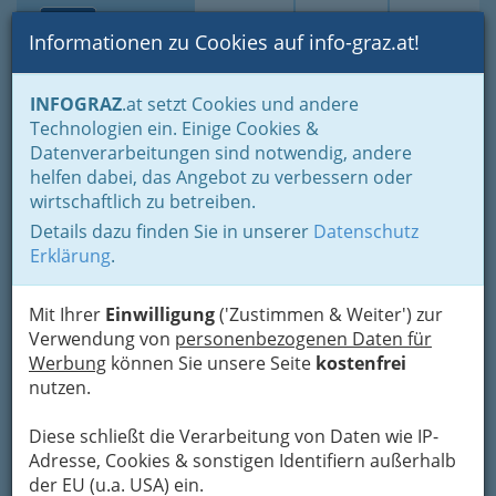
Toggle navi
Suche
Login
Menü
Informationen zu Cookies auf info-graz.at!
Home
Gastronomie
Kriterien Auswahl
INFOGRAZ
.at setzt Cookies und andere
Wohin am Sonntag - Lokale geöffnet
Technologien ein. Einige Cookies &
Datenverarbeitungen sind notwendig, andere
Auch am Sonntag für den
helfen dabei, das Angebot zu verbessern oder
wirtschaftlich zu betreiben.
Gast da: Gastronomie in
Details dazu finden Sie in unserer
Datenschutz
Graz und Umgebung
Erklärung
.
So lecker ist der schönste Tag
Mit Ihrer
Einwilligung
('Zustimmen & Weiter') zur
der Woche
Verwendung von
personenbezogenen Daten für
Werbung
können Sie unsere Seite
kostenfrei
nutzen.
Diese schließt die Verarbeitung von Daten wie IP-
Adresse, Cookies & sonstigen Identifiern außerhalb
der EU (u.a. USA) ein.