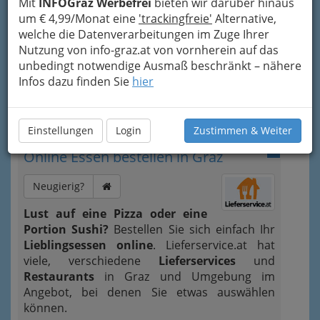
Mit
INFOGraz Werbefrei
bieten wir darüber hinaus
um € 4,99/Monat eine
'trackingfreie'
Alternative,
welche die Datenverarbeitungen im Zuge Ihrer
Nutzung von info-graz.at von vornherein auf das
unbedingt notwendige Ausmaß beschränkt – nähere
Infos dazu finden Sie
hier
Bezirksauswahl
Alle Bezirke
Einstellungen
Login
Zustimmen & Weiter
1
Online Essen bestellen in Graz
Neugierig?
Lust auf eine Pizza oder eine
Portion Sushi?
Bestellen Sie sich einfach Ihr
Lieblingsessen online
. Lieferservice.at hat
viele, verschiedene
Lieferservices
und
Restaurants
in Graz und Umgebung im
Angebot, bei denen Sie etwas auswählen
können.