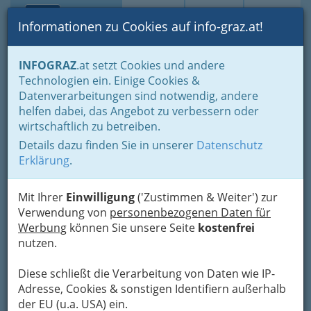
Toggle navi
Suche
Login
Menü
Informationen zu Cookies auf info-graz.at!
Home
Gastronomie
Imbiss & Zustelldienste
INFOGRAZ
.at setzt Cookies und andere
Diverses Fastfood
Technologien ein. Einige Cookies &
Datenverarbeitungen sind notwendig, andere
Nav
Diverses Fastfood -
helfen dabei, das Angebot zu verbessern oder
wirtschaftlich zu betreiben.
schnelles Essen und gut,
Details dazu finden Sie in unserer
Datenschutz
wenn die Qualität stimmt
Erklärung
.
Neben den bekannten
Fastfood-Tempeln,
Mit Ihrer
Einwilligung
('Zustimmen & Weiter') zur
Würstelständen, Imbissbuden und Kebab-
Verwendung von
personenbezogenen Daten für
Lokalen
gibt es eine Vielzahl an Möglichkeiten in
Werbung
können Sie unsere Seite
kostenfrei
Graz und Umgebung, um seinen Hunger
nutzen.
möglichst schnell zu stillen, ohne dabei auf
Qualität verzichten zu müssen. Es stimmt:
Diese schließt die Verarbeitung von Daten wie IP-
schnelles Essen schmeckt ebenso gut, seit
Adresse, Cookies & sonstigen Identifiern außerhalb
zunehmend bewusst auf hochwertige Zutaten
der EU (u.a. USA) ein.
geachtet wird!