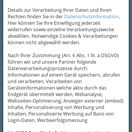
Details zur Verarbeitung Ihrer Daten und Ihren
Angeboten werden neben einheimischer Kost
Rechten finden Sie in der
Datenschutzinformation
.
vor allem auch Gerichte, die sich aus dem
Hier können Sie Ihre Einwilligung jederzeit
westlichen sowie dem mediterranen Raum bei
widerrufen sowie einzelne Verarbeitungszwecke
uns eingebürgert haben. Neben den
abwählen. Notwendige Cookies & Verarbeitungen
traditionellen Gerichten hält seit einigen Jahren
können nicht abgewählt werden.
auch die fernöstliche Küche aus Japan, China
oder Thailand Einzug in die Welt der
Nach Ihrer Zustimmung (Art. 6 Abs. 1 lit. a DSGVO)
Schnellimbisse
(Begriff klingt wesentlich
führen wir und unsere Partner folgende
freundlicher als Fastfood und Junkfood!). So
Datenverarbeitungsprozesse durch:
kann man beispielsweise bereits vielerorts
Informationen auf einem Gerät speichern, abrufen
Nudeln oder Hühnerstreifen mit Wokgemüse
und verarbeiten, Verarbeiten von
und Saucen nach Lust und Laune miteinander
Geräteinformationen welche aktiv durch das
kombinieren.
Endgerät übermittelt werden, Webanalyse,
Webseiten-Optimierung, Anzeigen externer (embed)
Was die diversen
Fastfoodlokale
gemeinsam
Inhalte, Personalisierung von Werbung und
haben: sie bieten ihre
Speisen sowohl zum
Inhalten, Personalisierte Werbung auf Basis von
Verzehr innerhalb des Lokals (Sit-in) als auch
Login-Daten, Werbeerfolgsmessung
zum Mitnehmen (Take-Away)
an.