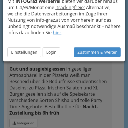
Mit
INFOGraz Werbefrei
bieten wir darüber hinaus
Bezirksauswahl
um € 4,99/Monat eine
'trackingfreie'
Alternative,
welche die Datenverarbeitungen im Zuge Ihrer
Alle Bezirke
Nutzung von info-graz.at von vornherein auf das
unbedingt notwendige Ausmaß beschränkt – nähere
1
Pizzeria Tropical
Infos dazu finden Sie
hier
Leonhardstraße 26, 8010 Graz
+43 676 3875 652
Einstellungen
Login
Zustimmen & Weiter
Neugierig?
Gut und ausgiebig essen
in geselliger
Atmosphäre! In der Pizzeria weiß man
Bescheid über die Bedürfnisse studentischen
Daseins: zu Pizza, frischen Salaten und XL
Burger gesellen sich auf die Speisekarte
verschiedene Sorten Shisha und tolle Party
Time-Angebote. Bestellhotline für
Nacht-
Zustellung bis 6h früh
!
Kategorien