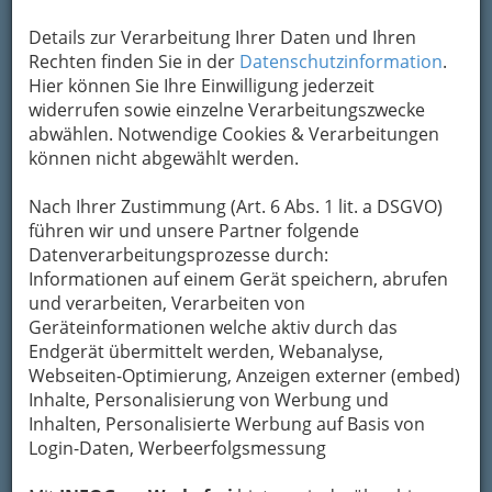
Details zur Verarbeitung Ihrer Daten und Ihren
Kontaktaufnahme
Rechten finden Sie in der
Datenschutzinformation
.
Hier können Sie Ihre Einwilligung jederzeit
Um die Info-Graz Firmen
vor Spam-Mails zu
widerrufen sowie einzelne Verarbeitungszwecke
bewahren
, verwenden wir an dieser Stelle zur
abwählen. Notwendige Cookies & Verarbeitungen
Übermittlung Ihrer Nachricht ein sicheres
können nicht abgewählt werden.
Formular. Ihre Nachricht wird nach dem
Absenden umgehend per Mail an das
Nach Ihrer Zustimmung (Art. 6 Abs. 1 lit. a DSGVO)
Unternehmen Zu den 3 goldenen Kugeln
führen wir und unsere Partner folgende
Shopping City Seiersberg - Kraemer-Stangl
Datenverarbeitungsprozesse durch:
GmbH. weitergeleitet.
Informationen auf einem Gerät speichern, abrufen
Mein Name
und verarbeiten, Verarbeiten von
Geräteinformationen welche aktiv durch das
Endgerät übermittelt werden, Webanalyse,
Webseiten-Optimierung, Anzeigen externer (embed)
Meine Email Adresse
Inhalte, Personalisierung von Werbung und
Inhalten, Personalisierte Werbung auf Basis von
Login-Daten, Werbeerfolgsmessung
Mein Betreff