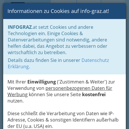
Toggle navi
Suche
Login
Menü
Informationen zu Cookies auf info-graz.at!
Home
Gastronomie
Imbiss & Zustelldienste
INFOGRAZ
.at setzt Cookies und andere
Diverses Fastfood
Technologien ein. Einige Cookies &
Zu den 3 goldenen Kugeln
Datenverarbeitungen sind notwendig, andere
Nav
helfen dabei, das Angebot zu verbessern oder
Shopping City Seiersberg -
wirtschaftlich zu betreiben.
Kraemer-Stangl GmbH.
Details dazu finden Sie in unserer
Datenschutz
Erklärung
.
Shoppingcity 1, 8055 Seiersberg
+43 316 242 140
Mit Ihrer
Einwilligung
('Zustimmen & Weiter') zur
Verwendung von
personenbezogenen Daten für
Werbung
können Sie unsere Seite
kostenfrei
nutzen.
Karte
Diese schließt die Verarbeitung von Daten wie IP-
Adresse, Cookies & sonstigen Identifiern außerhalb
Adresse mit Google Maps anschauen
der EU (u.a. USA) ein.