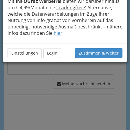
Mit
INFOGraz Werbefrei
bieten wir darüber hinaus
um € 4,99/Monat eine
'trackingfreie'
Alternative,
welche die Datenverarbeitungen im Zuge Ihrer
Meine Nachricht
Nutzung von info-graz.at von vornherein auf das
unbedingt notwendige Ausmaß beschränkt – nähere
Infos dazu finden Sie
hier
Einstellungen
Login
Zustimmen & Weiter
Meine Nachricht senden