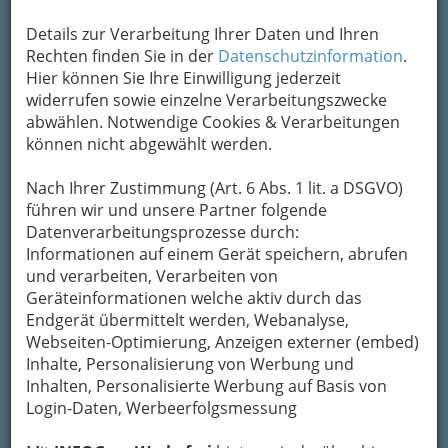
auf bestimmte Ernährungsvorlieben und
Diätregelungen wird Rücksicht genommen und
Details zur Verarbeitung Ihrer Daten und Ihren
so kann der Speiseplan individuell angepasst
Rechten finden Sie in der
Datenschutzinformation
.
werden.
Hier können Sie Ihre Einwilligung jederzeit
widerrufen sowie einzelne Verarbeitungszwecke
Während Essen auf Rädern von manchen
abwählen. Notwendige Cookies & Verarbeitungen
Einrichtungen
ausschließlich für ältere oder
können nicht abgewählt werden.
pflegebedürftige Menschen
angeboten wird,
gibt es einige Organisationen, die diesen Service
Nach Ihrer Zustimmung (Art. 6 Abs. 1 lit. a DSGVO)
auch für andere
anbieten, die aufgrund ihrer
führen wir und unsere Partner folgende
Arbeitssituation vielleicht keine Zeit zum
Datenverarbeitungsprozesse durch:
Einkaufen und Kochen haben, aber trotzdem
Informationen auf einem Gerät speichern, abrufen
nicht auf eine gesunde und ausgewogene
und verarbeiten, Verarbeiten von
Ernährung verzichten wollen.
Geräteinformationen welche aktiv durch das
Endgerät übermittelt werden, Webanalyse,
Bezirksauswahl
Webseiten-Optimierung, Anzeigen externer (embed)
Alle Bezirke
Inhalte, Personalisierung von Werbung und
Inhalten, Personalisierte Werbung auf Basis von
Login-Daten, Werbeerfolgsmessung
1
Essen Zuhause Volkshilfe