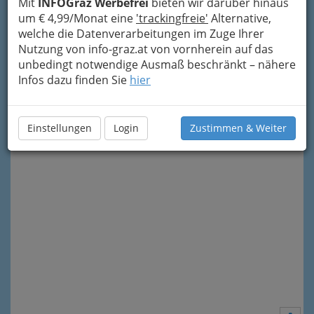
Mit
INFOGraz Werbefrei
bieten wir darüber hinaus
Georgigasse 2, 8020 Graz
um € 4,99/Monat eine
'trackingfreie'
Alternative,
+43 316 577 622 - 17
welche die Datenverarbeitungen im Zuge Ihrer
+43 316 577 622 - 10
Nutzung von info-graz.at von vornherein auf das
Karte & Routenplaner
Eintrag ändern
unbedingt notwendige Ausmaß beschränkt – nähere
Öffnungszeiten
Infos dazu finden Sie
hier
Kategorien
Einstellungen
Login
Zustimmen & Weiter