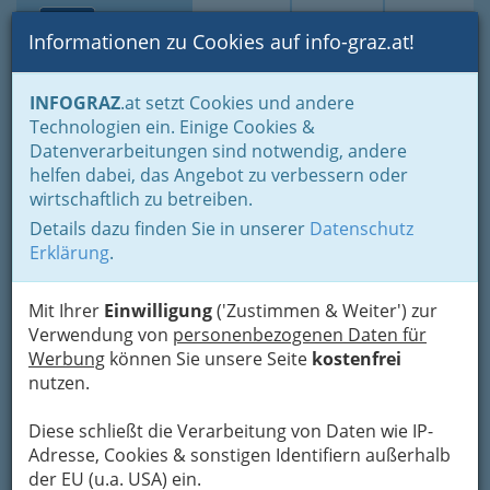
Toggle navi
Suche
Login
Menü
Informationen zu Cookies auf info-graz.at!
Home
Gastronomie
Imbiss & Zustelldienste
INFOGRAZ
.at setzt Cookies und andere
Essen auf Rädern
Technologien ein. Einige Cookies &
Datenverarbeitungen sind notwendig, andere
Essen auf Rädern
helfen dabei, das Angebot zu verbessern oder
wirtschaftlich zu betreiben.
Details dazu finden Sie in unserer
Datenschutz
Insbesondere
für ältere oder pflegebedürftige
Erklärung
.
Menschen
, denen das Einkaufen oder Kochen
zu beschwerlich ist oder nicht zugemutet
werden kann, ist dieser Service von sozialen
Mit Ihrer
Einwilligung
('Zustimmen & Weiter') zur
Einrichtungen, Wohlfahrtsverbänden,
Verwendung von
personenbezogenen Daten für
Hilfsorganisationen oder Privatunternehmen
Werbung
können Sie unsere Seite
kostenfrei
eine große Erleichterung, da sie so auf
nutzen.
Bestellung täglich oder an ausgewählten Tagen
in der Woche
eine warme Mahlzeit bis an die
Diese schließt die Verarbeitung von Daten wie IP-
Wohnungstür oder in manchen Fällen auch
Adresse, Cookies & sonstigen Identifiern außerhalb
bis in die Wohnung geliefert
bekommen. Auch
der EU (u.a. USA) ein.