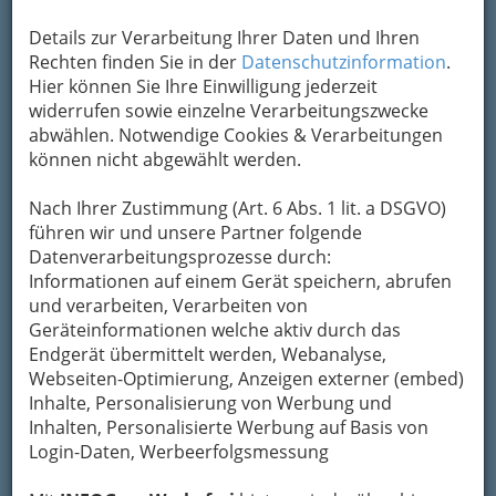
Details zur Verarbeitung Ihrer Daten und Ihren
Rechten finden Sie in der
Datenschutzinformation
.
Hier können Sie Ihre Einwilligung jederzeit
widerrufen sowie einzelne Verarbeitungszwecke
abwählen. Notwendige Cookies & Verarbeitungen
können nicht abgewählt werden.
Nach Ihrer Zustimmung (Art. 6 Abs. 1 lit. a DSGVO)
führen wir und unsere Partner folgende
Datenverarbeitungsprozesse durch:
Die Gemütlichkeit und Gastlichkeit einer
Informationen auf einem Gerät speichern, abrufen
traditionellen steirischen Gaststätte
bietet
und verarbeiten, Verarbeiten von
den idealen Rahmen für jegliche Art von
Geräteinformationen welche aktiv durch das
Firmenfeier oder Familienfeier
, sei es
Endgerät übermittelt werden, Webanalyse,
Webseiten-Optimierung, Anzeigen externer (embed)
Geburtstag,
Inhalte, Personalisierung von Werbung und
Jubiläum,
Inhalten, Personalisierte Werbung auf Basis von
Hochzeit,
Login-Daten, Werbeerfolgsmessung
Taufe,
Erstkommunion,