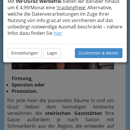
Mit
INFOGraz Werbefrei
bieten wir darüber hinaus
um € 4,99/Monat eine
'trackingfreie'
Alternative,
welche die Datenverarbeitungen im Zuge Ihrer
Nutzung von info-graz.at von vornherein auf das
unbedingt notwendige Ausmaß beschränkt – nähere
Infos dazu finden Sie
hier
Einstellungen
Login
Zustimmen & Weiter
Firmung,
Sponsion oder
Promotion.
Für jede Feier die passenden Räume in und um
Graz! Neben dem heimeligen Ambiente
verwöhnen die
steirischen Gaststätten
Ihre
Gäste außerdem je nach Saison mit
Schmankerln aus der Region, die entweder auf