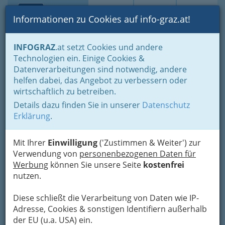
Toggle navi
Suche
Login
Menü
Informationen zu Cookies auf info-graz.at!
Home
Gastronomie
Dienstleitung für Party und Groß-Events
INFOGRAZ
.at setzt Cookies und andere
Locations mieten - Lokale & Räume
Technologien ein. Einige Cookies &
Gaststätten, Gasthäuser und Gasthöfe
Datenverarbeitungen sind notwendig, andere
Nav
helfen dabei, das Angebot zu verbessern oder
Zu mieten für Feiern -
wirtschaftlich zu betreiben.
Gaststätten, Gasthäuser
Details dazu finden Sie in unserer
Datenschutz
Erklärung
.
und Gasthöfe in Graz und
Umgebung
Mit Ihrer
Einwilligung
('Zustimmen & Weiter') zur
Verwendung von
personenbezogenen Daten für
Sie sind für ihre Feier noch auf der Suche nach
Werbung
können Sie unsere Seite
kostenfrei
einer gemütlichen steirischen Gaststätte? Wir
nutzen.
haben hier für Sie bereits einige Vorschläge
vorbereitet. Für Ihren Stammtisch oder Ihren
Diese schließt die Verarbeitung von Daten wie IP-
Feiertag
Adresse, Cookies & sonstigen Identifiern außerhalb
der EU (u.a. USA) ein.