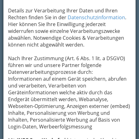
Details zur Verarbeitung Ihrer Daten und Ihren
Kontaktaufnahme
Rechten finden Sie in der
Datenschutzinformation
.
Hier können Sie Ihre Einwilligung jederzeit
Um die Info-Graz Firmen
vor Spam-Mails zu
widerrufen sowie einzelne Verarbeitungszwecke
bewahren
, verwenden wir an dieser Stelle zur
abwählen. Notwendige Cookies & Verarbeitungen
Übermittlung Ihrer Nachricht ein sicheres
können nicht abgewählt werden.
Formular. Ihre Nachricht wird nach dem
Absenden umgehend per Mail an das
Nach Ihrer Zustimmung (Art. 6 Abs. 1 lit. a DSGVO)
Unternehmen Wolfgang Zapf Gourmet Express
führen wir und unsere Partner folgende
weitergeleitet.
Datenverarbeitungsprozesse durch:
Informationen auf einem Gerät speichern, abrufen
Mein Name
und verarbeiten, Verarbeiten von
Geräteinformationen welche aktiv durch das
Endgerät übermittelt werden, Webanalyse,
Meine Email Adresse
Webseiten-Optimierung, Anzeigen externer (embed)
Inhalte, Personalisierung von Werbung und
Inhalten, Personalisierte Werbung auf Basis von
Login-Daten, Werbeerfolgsmessung
Mein Betreff