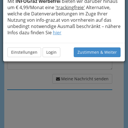
Mit
INFOGraz Werbefrei
bieten wir darüber hinaus
um € 4,99/Monat eine
'trackingfreie'
Alternative,
Meine Nachricht
welche die Datenverarbeitungen im Zuge Ihrer
Nutzung von info-graz.at von vornherein auf das
unbedingt notwendige Ausmaß beschränkt – nähere
Infos dazu finden Sie
hier
Einstellungen
Login
Zustimmen & Weiter
Meine Nachricht senden