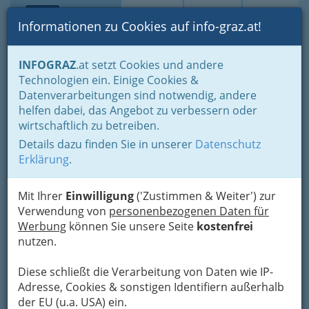
Toggle navi
Suche
Login
Menü
Informationen zu Cookies auf info-graz.at!
Home
Gastronomie
Dienstleitung für Party und Groß-Events
INFOGRAZ
.at setzt Cookies und andere
Locations mieten - Lokale & Räume
Technologien ein. Einige Cookies &
Gaststätten, Gasthäuser und Gasthöfe
Datenverarbeitungen sind notwendig, andere
Wolfgang Zapf Gourmet
Nav
helfen dabei, das Angebot zu verbessern oder
wirtschaftlich zu betreiben.
Express
Details dazu finden Sie in unserer
Datenschutz
Großmarktstraße 10, 8020 Graz
Erklärung
.
+43 316 273 747
+43 316 273 747 - 4
Mit Ihrer
Einwilligung
('Zustimmen & Weiter') zur
Verwendung von
personenbezogenen Daten für
Werbung
können Sie unsere Seite
kostenfrei
nutzen.
Karte
Diese schließt die Verarbeitung von Daten wie IP-
Adresse, Cookies & sonstigen Identifiern außerhalb
Adresse mit Google Maps anschauen
der EU (u.a. USA) ein.