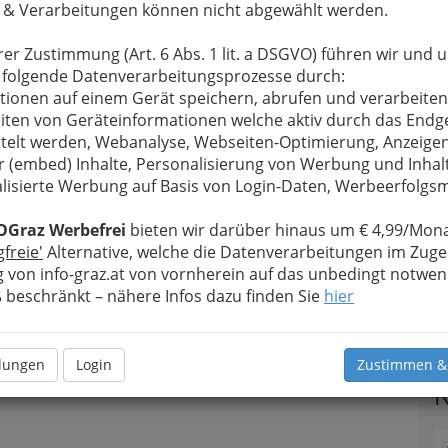
 & Verarbeitungen können nicht abgewählt werden.
rer Zustimmung (Art. 6 Abs. 1 lit. a DSGVO) führen wir und 
 folgende Datenverarbeitungsprozesse durch:
tionen auf einem Gerät speichern, abrufen und verarbeiten
iten von Geräteinformationen welche aktiv durch das Endg
telt werden, Webanalyse, Webseiten-Optimierung, Anzeige
r (embed) Inhalte, Personalisierung von Werbung und Inhal
lisierte Werbung auf Basis von Login-Daten, Werbeerfolg
OGraz Werbefrei
bieten wir darüber hinaus um € 4,99/Mona
gfreie'
Alternative, welche die Datenverarbeitungen im Zuge
 von info-graz.at von vornherein auf das unbedingt notwen
beschränkt – nähere Infos dazu finden Sie
hier
T
llungen
Login
Zustimmen &
N