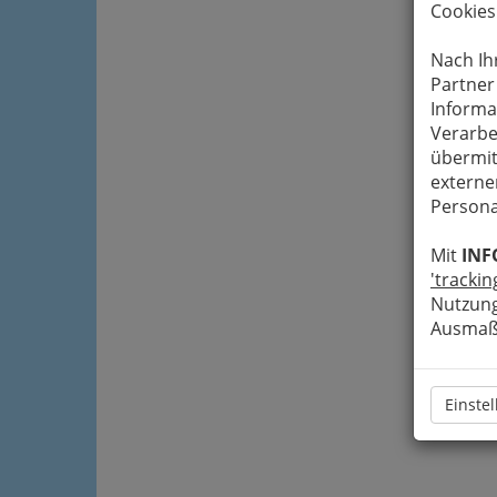
Cookies
Nach Ih
Partner
Informa
Verarbe
übermit
externe
Persona
Mit
INF
'trackin
Nutzung
Ausmaß 
Einste