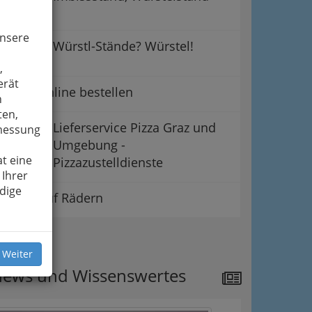
unsere
Würstl-Stände? Würstel!
,
erät
Essen online bestellen
n
ten,
Lieferservice Pizza Graz und
smessung
Umgebung -
t eine
Pizzazustelldienste
 Ihrer
dige
Essen auf Rädern
ipps
 Weiter
ews und Wissenswertes