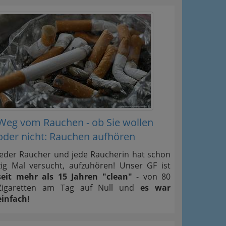
Weg vom Rauchen - ob Sie wollen
oder nicht: Rauchen aufhören
Jeder Raucher und jede Raucherin hat schon
zig Mal versucht, aufzuhören! Unser GF ist
seit mehr als 15 Jahren "clean"
- von 80
Zigaretten am Tag auf Null und
es war
einfach!