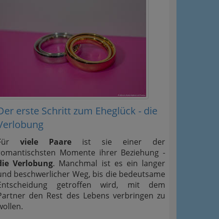
Der erste Schritt zum Eheglück - die
Verlobung
Für
viele Paare
ist sie einer der
romantischsten Momente ihrer Beziehung -
die Verlobung
. Manchmal ist es ein langer
und beschwerlicher Weg, bis die bedeutsame
Entscheidung getroffen wird, mit dem
Partner den Rest des Lebens verbringen zu
wollen.