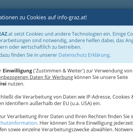
tionen zu Cookies auf info-graz.at!
B
F
G
B
GEN
LOGS
OTOS
ASTRONOMIE
RANCHEN
RAZ
.at setzt Cookies und andere Technologien ein. Einige C
 Fastfood
rarbeitungen sind notwendig, andere helfen dabei, das An
ern oder wirtschaftlich zu betreiben.
 dazu finden Sie in unserer
Datenschutz Erklärung
.
I
er
Einwilligung
('Zustimmen & Weiter') zur Verwendung von
enbezogenen Daten für Werbung
können Sie unsere Seite
rei
nutzen.
chließt die Verarbeitung von Daten wie IP-Adresse, Cookies 
n Identifiern außerhalb der EU (u.a. USA) ein.
 zur Verarbeitung Ihrer Daten und Ihren Rechten finden Sie i
hutzinformation
. Hier können Sie Ihre Einwilligung jederzeit
fen sowie einzelne Verarbeitungszwecke abwählen. Notwen