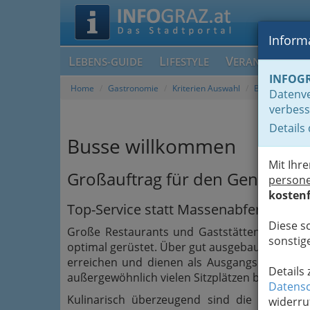
Informa
L
L
V
EBENS-GUIDE
IFESTYLE
ERANSTALTUN
INFOG
Home
Gastronomie
Kriterien Auswahl
Busse willko
Datenve
verbess
Details
Busse willkommen
Mit Ihr
Großauftrag für den Genuss
person
kostenf
Top-Service statt Massenabfertigung – 
Diese s
Große Restaurants und Gaststätten rund um d
sonstige
optimal gerüstet. Über gut ausgebaute Straßen
erreichen und dienen als Ausgangspunkt fü
Details
außergewöhnlich vielen Sitzplätzen bieten s
Datensc
Kulinarisch überzeugend sind die köstlic
widerru