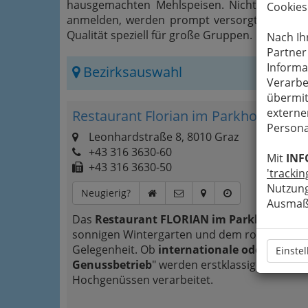
hausgemachten Mehlspeisen. Nicht nur Reis
Cookies
anmelden, werden prompt versorgt. In den f
Qualität speziell für große Gruppen.
Nach Ih
Partner
Informa
Bezirksauswahl
Verarbe
übermit
externe
Restaurant Florian im Parkhotel Graz
Persona
Leonhardstraße 8, 8010 Graz
+43 316 3630-60
Mit
INF
+43 316 3630-50
'trackin
Nutzung
Neugierig?
Ausmaß 
Das
Restaurant FLORIAN im Parkhotel Gra
sonnigen Wintergarten und dem romantische
Gelegenheit. Ob
internationale oder regiona
Einste
Genussbetrieb
" werden erstklassige
Qualitä
Hochgenüssen verarbeitet.