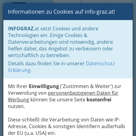
Toggle navi
Suche
Login
Menü
Informationen zu Cookies auf info-graz.at!
Home
Branchen
Gastronomie - regional und international
INFOGRAZ
.at setzt Cookies und andere
Buschenschenken - Buschenschänken
Technologien ein. Einige Cookies &
Buschenschänke nach Orten
St. Johann i. Saggt.
Datenverarbeitungen sind notwendig, andere
Nav
helfen dabei, das Angebot zu verbessern oder
St. Johann i. Saggt.
wirtschaftlich zu betreiben.
Details dazu finden Sie in unserer
Datenschutz
Eine Buschenschank ist ein Gastronomiebetrieb
Erklärung
.
mit einigen Einschränkungen gegenüber einem
üblichen Gasthaus. Es dürfen prinzipiell
Mit Ihrer
Einwilligung
('Zustimmen & Weiter') zur
nur Speisen und Getränke aus eigener
Verwendung von
personenbezogenen Daten für
Erzeugung serviert werden. Auch beim
Werbung
können Sie unsere Seite
kostenfrei
Verkaufen ist der/die BetreiberIn auf einige, vor
nutzen.
allem kalte Speisen beschränkt. Hier finden sie
Buschenschenken in und um St. Johann i. Saggt.
Diese schließt die Verarbeitung von Daten wie IP-
Adresse, Cookies & sonstigen Identifiern außerhalb
Bezirksauswahl
der EU (u.a. USA) ein.