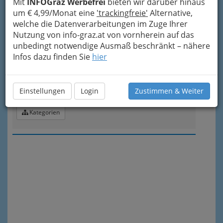
Mit
INFOGraz Werbefrei
bieten wir darüber hinaus
Kategorien
um € 4,99/Monat eine
'trackingfreie'
Alternative,
welche die Datenverarbeitungen im Zuge Ihrer
Nutzung von info-graz.at von vornherein auf das
3
Buschenschank Reschkeller
unbedingt notwendige Ausmaß beschränkt – nähere
Infos dazu finden Sie
Eichberg 64, 8453 St. Johann i. Saggt.
hier
+43 3456 3038
+43 664 481 95 59
Einstellungen
Login
Zustimmen & Weiter
Karte & Routenplaner
Eintrag ändern
Kategorien