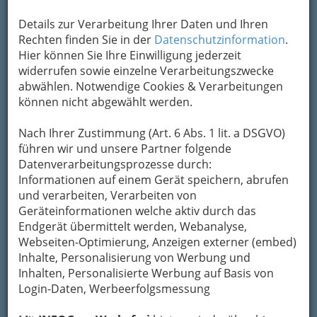
Alle Bezirke
Details zur Verarbeitung Ihrer Daten und Ihren
Rechten finden Sie in der
Datenschutzinformation
.
1
Weingut Johann Jaunegg
Hier können Sie Ihre Einwilligung jederzeit
widerrufen sowie einzelne Verarbeitungszwecke
Eichberg 160, 8453 St. Johann i. Saggt.
abwählen. Notwendige Cookies & Verarbeitungen
+43 3455 6754
können nicht abgewählt werden.
+43 3455 6754 - 4
Karte & Routenplaner
Eintrag ändern
Nach Ihrer Zustimmung (Art. 6 Abs. 1 lit. a DSGVO)
führen wir und unsere Partner folgende
Öffnungszeiten
Datenverarbeitungsprozesse durch:
Kategorien
Informationen auf einem Gerät speichern, abrufen
und verarbeiten, Verarbeiten von
Geräteinformationen welche aktiv durch das
2
Buschenschank Kröll
Endgerät übermittelt werden, Webanalyse,
Webseiten-Optimierung, Anzeigen externer (embed)
Eichberg 69, 8452 St. Johann i.S.
Inhalte, Personalisierung von Werbung und
+43 3455 6859
Inhalten, Personalisierte Werbung auf Basis von
E-Mail
Karte & Routenplaner
Login-Daten, Werbeerfolgsmessung
Eintrag ändern