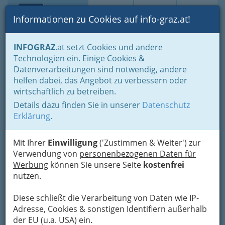
Toggle navi
Suche
Login
Menü
Informationen zu Cookies auf info-graz.at!
Home
Branchen
Gastronomie - regional und international
INFOGRAZ
.at setzt Cookies und andere
Buschenschenken - Buschenschänken
Technologien ein. Einige Cookies &
Buschenschänke nach Orten
Bad Radkersburg
Datenverarbeitungen sind notwendig, andere
Nav
helfen dabei, das Angebot zu verbessern oder
Bad Radkersburg
wirtschaftlich zu betreiben.
Details dazu finden Sie in unserer
Datenschutz
Erklärung
.
Bezirksauswahl
Alle Bezirke
Mit Ihrer
Einwilligung
('Zustimmen & Weiter') zur
Verwendung von
personenbezogenen Daten für
Werbung
können Sie unsere Seite
kostenfrei
1
Alte Winzerstub´n
nutzen.
Dr.-Kamniker-Straße 8, 8490 Bad
Radkersburg
Diese schließt die Verarbeitung von Daten wie IP-
+43 3476 2980
Adresse, Cookies & sonstigen Identifiern außerhalb
+43 664 161 4172
der EU (u.a. USA) ein.