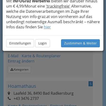
E-Mail
Karte & Routenplaner
Mit
INFOGraz Werbefrei
bieten wir darüber hinaus
Eintrag ändern
um € 4,99/Monat eine
'trackingfreie'
Alternative,
welche die Datenverarbeitungen im Zuge Ihrer
Kategorien
Nutzung von info-graz.at von vornherein auf das
unbedingt notwendige Ausmaß beschränkt – nähere
Infos dazu finden Sie
hier
4
Buschenschank im Gwölb
Prentlstraße 2, 8490 Bad Radkersburg
+43 3476 415 51
Einstellungen
Login
Zustimmen & Weiter
+43 664 253 07 02
E-Mail
Karte & Routenplaner
Eintrag ändern
Kategorien
5
Hoamathaus
Laafeld 36, 8490 Bad Radkersburg
+43 3476 2737