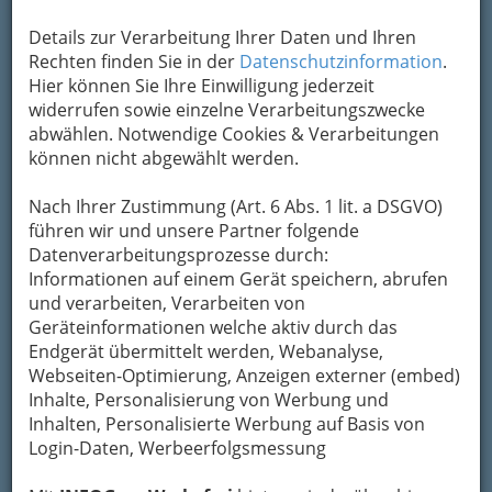
Karte & Routenplaner
Eintrag ändern
Details zur Verarbeitung Ihrer Daten und Ihren
Rechten finden Sie in der
Datenschutzinformation
.
Kategorien
Hier können Sie Ihre Einwilligung jederzeit
widerrufen sowie einzelne Verarbeitungszwecke
2
abwählen. Notwendige Cookies & Verarbeitungen
Thomas Eberhart Buschenschank
können nicht abgewählt werden.
Pichla 16, 8355 Tieschen
+43 664 942 24 35
Nach Ihrer Zustimmung (Art. 6 Abs. 1 lit. a DSGVO)
führen wir und unsere Partner folgende
E-Mail
Karte & Routenplaner
Datenverarbeitungsprozesse durch:
Eintrag ändern
Informationen auf einem Gerät speichern, abrufen
Kategorien
und verarbeiten, Verarbeiten von
Geräteinformationen welche aktiv durch das
Endgerät übermittelt werden, Webanalyse,
3
Buschenschank und Weinbau
Webseiten-Optimierung, Anzeigen externer (embed)
Gölles
Inhalte, Personalisierung von Werbung und
Inhalten, Personalisierte Werbung auf Basis von
Kirchenegg 44 a, 8361 Hatzendorf
Login-Daten, Werbeerfolgsmessung
+43 3155 3823