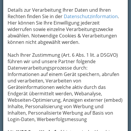
Kontaktaufnahme
Details zur Verarbeitung Ihrer Daten und Ihren
Rechten finden Sie in der
Datenschutzinformation
.
Um die Info-Graz Firmen
vor Spam-Mails zu
Hier können Sie Ihre Einwilligung jederzeit
bewahren
, verwenden wir an dieser Stelle zur
widerrufen sowie einzelne Verarbeitungszwecke
Übermittlung Ihrer Nachricht ein sicheres
abwählen. Notwendige Cookies & Verarbeitungen
Formular. Ihre Nachricht wird nach dem
können nicht abgewählt werden.
Absenden umgehend per Mail an das
Unternehmen Thomas Eberhart Buschenschank
Nach Ihrer Zustimmung (Art. 6 Abs. 1 lit. a DSGVO)
weitergeleitet.
führen wir und unsere Partner folgende
Mein Name
Datenverarbeitungsprozesse durch:
Informationen auf einem Gerät speichern, abrufen
und verarbeiten, Verarbeiten von
Geräteinformationen welche aktiv durch das
Meine Email Adresse
Endgerät übermittelt werden, Webanalyse,
Webseiten-Optimierung, Anzeigen externer (embed)
Inhalte, Personalisierung von Werbung und
Mein Betreff
Inhalten, Personalisierte Werbung auf Basis von
Login-Daten, Werbeerfolgsmessung