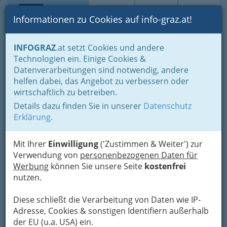
Toggle navi
Suche
Login
Menü
Informationen zu Cookies auf info-graz.at!
Home
Branchen
Gastronomie - regional und international
INFOGRAZ
.at setzt Cookies und andere
Buschenschenken - Buschenschänken
Technologien ein. Einige Cookies &
Buschenschänke nach Orten
Bad Radkersburg
Datenverarbeitungen sind notwendig, andere
Thomas Eberhart
Nav
helfen dabei, das Angebot zu verbessern oder
wirtschaftlich zu betreiben.
Buschenschank
Details dazu finden Sie in unserer
Datenschutz
Pichla 16, 8355 Tieschen
Erklärung
.
+43 664 942 24 35
Mit Ihrer
Einwilligung
('Zustimmen & Weiter') zur
Verwendung von
personenbezogenen Daten für
Werbung
können Sie unsere Seite
kostenfrei
Falstaff: 1 Traube
nutzen.
Karte
Diese schließt die Verarbeitung von Daten wie IP-
Adresse, Cookies & sonstigen Identifiern außerhalb
Karte anzeigen
der EU (u.a. USA) ein.