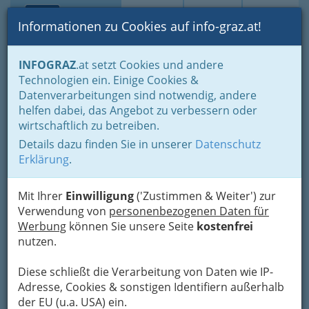
Toggle navi
Suche
Login
Menü
Informationen zu Cookies auf info-graz.at!
Home
Gastronomie
Beisln, Bars, Pubs & Wein
INFOGRAZ
.at setzt Cookies und andere
Buschenschenken oder Buschenschänken
Technologien ein. Einige Cookies &
Buschenschenken nach Orten
Schwanberg
Datenverarbeitungen sind notwendig, andere
Nav
helfen dabei, das Angebot zu verbessern oder
Schwanberg
wirtschaftlich zu betreiben.
Details dazu finden Sie in unserer
Datenschutz
Erklärung
.
Bezirksauswahl
Alle Bezirke
Mit Ihrer
Einwilligung
('Zustimmen & Weiter') zur
Verwendung von
personenbezogenen Daten für
Werbung
können Sie unsere Seite
kostenfrei
1
Buschenschank Brendlhof
nutzen.
Bergstraße 15, 8541 Schwanberg
+43 3467 8669
Diese schließt die Verarbeitung von Daten wie IP-
Adresse, Cookies & sonstigen Identifiern außerhalb
E-Mail
Karte & Routenplaner
der EU (u.a. USA) ein.
Eintrag ändern