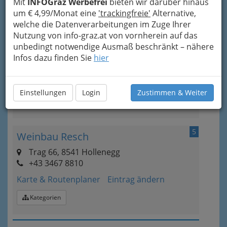
Mit
INFOGraz Werbefrei
bieten wir darüber hinaus
Kategorien
um € 4,99/Monat eine
'trackingfreie'
Alternative,
welche die Datenverarbeitungen im Zuge Ihrer
Nutzung von info-graz.at von vornherein auf das
4
Buschenschank Nandl
unbedingt notwendige Ausmaß beschränkt – nähere
Aichegg 86, 8541 Schwanberg
Infos dazu finden Sie
hier
+43 3467 7470
Karte & Routenplaner
Eintrag ändern
Einstellungen
Login
Zustimmen & Weiter
Kategorien
5
Weinbau Resch
Trag 66, 8541 Hollenegg
+43 3467 8810
Karte & Routenplaner
Eintrag ändern
Kategorien