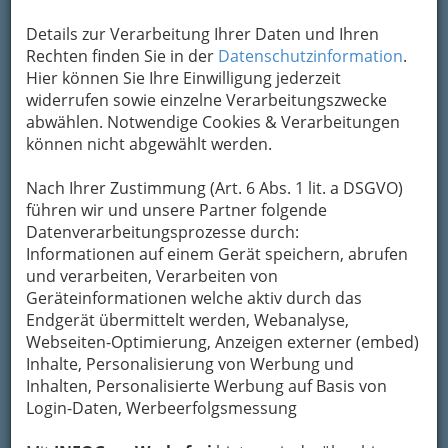
Details zur Verarbeitung Ihrer Daten und Ihren
Kategorien
Rechten finden Sie in der
Datenschutzinformation
.
Hier können Sie Ihre Einwilligung jederzeit
2
widerrufen sowie einzelne Verarbeitungszwecke
Buschenschank "Sogsimmerl"
abwählen. Notwendige Cookies & Verarbeitungen
Aichegg 13, 8541 Schwanberg
können nicht abgewählt werden.
+43 3467 7059
Nach Ihrer Zustimmung (Art. 6 Abs. 1 lit. a DSGVO)
Karte & Routenplaner
Eintrag ändern
führen wir und unsere Partner folgende
Kategorien
Datenverarbeitungsprozesse durch:
Informationen auf einem Gerät speichern, abrufen
und verarbeiten, Verarbeiten von
3
Buschenschank Willibald MOSER
Geräteinformationen welche aktiv durch das
Endgerät übermittelt werden, Webanalyse,
Limbergerweg 66, 8541 Schwanberg
Webseiten-Optimierung, Anzeigen externer (embed)
+43 3467 7550
Inhalte, Personalisierung von Werbung und
+43 3467 7550
Inhalten, Personalisierte Werbung auf Basis von
Webseite
E-Mail
Karte & Routenplaner
Login-Daten, Werbeerfolgsmessung
Eintrag ändern