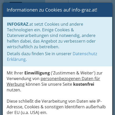
Toggle navi
Suche
Login
Menü
Informationen zu Cookies auf info-graz.at!
Home
Gastronomie
Beisln, Bars, Pubs & Wein
INFOGRAZ
.at setzt Cookies und andere
Buschenschenken oder Buschenschänken
Technologien ein. Einige Cookies &
Buschenschenken nach Orten
Gamlitz
Datenverarbeitungen sind notwendig, andere
Nav
helfen dabei, das Angebot zu verbessern oder
Gamlitz
wirtschaftlich zu betreiben.
Details dazu finden Sie in unserer
Datenschutz
Erklärung
.
Bezirksauswahl
Alle Bezirke
Mit Ihrer
Einwilligung
('Zustimmen & Weiter') zur
Verwendung von
personenbezogenen Daten für
Werbung
können Sie unsere Seite
kostenfrei
1
Arkadenhof Franz Josef Brolli
nutzen.
Eckberg 43, 8462 Gamlitz
+43 3453 23 41
Diese schließt die Verarbeitung von Daten wie IP-
Adresse, Cookies & sonstigen Identifiern außerhalb
Karte & Routenplaner
Eintrag ändern
der EU (u.a. USA) ein.