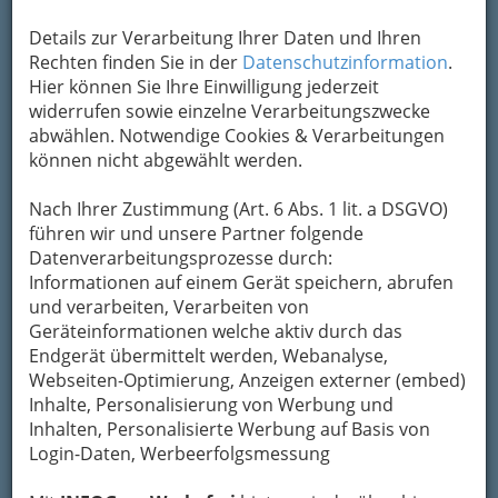
Kategorien
Details zur Verarbeitung Ihrer Daten und Ihren
Rechten finden Sie in der
Datenschutzinformation
.
2
Hier können Sie Ihre Einwilligung jederzeit
Weinhof Franz u. Claudia Dietrich
widerrufen sowie einzelne Verarbeitungszwecke
Sernau 13, 8462 Gamlitz
abwählen. Notwendige Cookies & Verarbeitungen
+43 3453 3384
können nicht abgewählt werden.
E-Mail
Karte & Routenplaner
Nach Ihrer Zustimmung (Art. 6 Abs. 1 lit. a DSGVO)
Eintrag ändern
Öffnungszeiten
führen wir und unsere Partner folgende
Datenverarbeitungsprozesse durch:
Kategorien
Informationen auf einem Gerät speichern, abrufen
und verarbeiten, Verarbeiten von
3
Geräteinformationen welche aktiv durch das
Weingut Elsnegg
Endgerät übermittelt werden, Webanalyse,
Eckberg 26, 8462 Gamlitz
Webseiten-Optimierung, Anzeigen externer (embed)
+43 3453 4812
Inhalte, Personalisierung von Werbung und
+43 3453 4812 - 4
Inhalten, Personalisierte Werbung auf Basis von
Login-Daten, Werbeerfolgsmessung
Karte & Routenplaner
Eintrag ändern
Kategorien