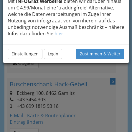
Mit
INFOGraz Werbefrei
bieten wir darüber hinaus
um € 4,99/Monat eine
'trackingfreie'
Alternative,
welche die Datenverarbeitungen im Zuge Ihrer
4
Weingut Kleinskoff
Nutzung von info-graz.at von vornherein auf das
unbedingt notwendige Ausmaß beschränkt – nähere
Kranach 46, 8462 Gamlitz
Infos dazu finden Sie
hier
+43 3454 4687
Karte & Routenplaner
Eintrag ändern
Öffnungszeiten
Einstellungen
Login
Zustimmen & Weiter
Kategorien
5
Buschenschank Hack-Gebell
Eckberg 100, 8462 Gamlitz
+43 3454 303
+43 699 1815 93 18
E-Mail
Karte & Routenplaner
Eintrag ändern