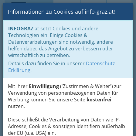
Toggle navi
Suche
Login
Menü
Informationen zu Cookies auf info-graz.at!
Home
Gastronomie
Beisln, Bars, Pubs & Wein
INFOGRAZ
.at setzt Cookies und andere
Trinksprüche, Sprichwörter und Volksmund zum Bier
Technologien ein. Einige Cookies &
Datenverarbeitungen sind notwendig, andere
Trinksprüche, Sprichwörter
helfen dabei, das Angebot zu verbessern oder
wirtschaftlich zu betreiben.
und Volksmund zum Bier
Details dazu finden Sie in unserer
Datenschutz
Erklärung
.
Klassifizierungen in Österreich
Mit Ihrer
Einwilligung
('Zustimmen & Weiter') zur
Verwendung von
personenbezogenen Daten für
Werbung
können Sie unsere Seite
kostenfrei
nutzen.
Diese schließt die Verarbeitung von Daten wie IP-
Adresse, Cookies & sonstigen Identifiern außerhalb
der EU (u.a. USA) ein.