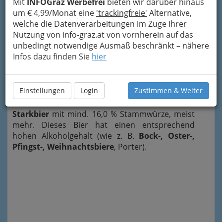
Brauerei folgende Klassifizierungen:
Mit
INFOGraz Werbefrei
bieten wir darüber hinaus
um € 4,99/Monat eine
'trackingfreie'
Alternative,
Abzugsbier
mit 9,0 bis 10,0 % Stammwürze,
welche die Datenverarbeitungen im Zuge Ihrer
Schankbier
mit 10,0 bis 12,0 % Stammwürze,
Nutzung von info-graz.at von vornherein auf das
unbedingt notwendige Ausmaß beschränkt – nähere
Vollbier
mit 12,0 bis 15,0 % Stammwürze, das
Infos dazu finden Sie
hier
meistgetrunkene Bier Österreichs (wie z. B. Pils
,
Lager- oder Märzenbier
),
Spezialbier
mit mindestens 13,0 % Stammwürze
Einstellungen
Login
Zustimmen & Weiter
sowie
Starkbier
mit mind. 16,0 % Stammwürze, meist
mehr. Dieses Bier hat einen entsprechend
hohen Alkoholgehalt (wie z. B.
Bock-, Oster-,
Pfingst-, Weihnachtsbiere
, Porter).