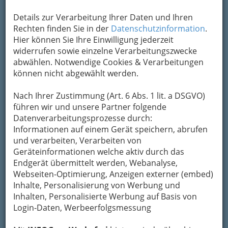
Details zur Verarbeitung Ihrer Daten und Ihren
Rechten finden Sie in der
Datenschutzinformation
.
Hier können Sie Ihre Einwilligung jederzeit
widerrufen sowie einzelne Verarbeitungszwecke
abwählen. Notwendige Cookies & Verarbeitungen
können nicht abgewählt werden.
Nach Ihrer Zustimmung (Art. 6 Abs. 1 lit. a DSGVO)
führen wir und unsere Partner folgende
Datenverarbeitungsprozesse durch:
Informationen auf einem Gerät speichern, abrufen
und verarbeiten, Verarbeiten von
Geräteinformationen welche aktiv durch das
Endgerät übermittelt werden, Webanalyse,
Webseiten-Optimierung, Anzeigen externer (embed)
Inhalte, Personalisierung von Werbung und
Inhalten, Personalisierte Werbung auf Basis von
Ein kühles Blondes - edler Saft aus der Brauerei!
Login-Daten, Werbeerfolgsmessung
In Österreich gelten für den edlen Saft aus der