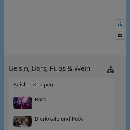
Nav
Nac
Beisln, Bars, Pubs & Wein
Beisln - Kneipen
Bars
Bierlokale und Pubs