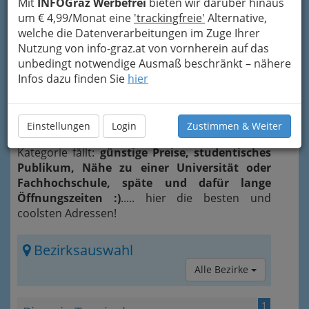
Mit
INFOGraz Werbefrei
bieten wir darüber hinaus
um € 4,99/Monat eine
'trackingfreie'
Alternative,
Es gibt
Beispiele
berühmter Studentenlokale
in
welche die Datenverarbeitungen im Zuge Ihrer
WikipediA
, wobei wir als Grazer besonders stolz
Nutzung von info-graz.at von vornherein auf das
sein dürfen, dass
„unser“ Theatercafé
dort
unbedingt notwendige Ausmaß beschränkt – nähere
erwähnt wird. Zu diesem und zum wohl
Infos dazu finden Sie
hier
berühmtesten Studentenlokal „Auerbachs
Keller“.
Wir haben hier versucht, einige Dinge zu
Einstellungen
Login
Zustimmen & Weiter
berücksichtigen, damit ein Lokal in diese
Kategorie fällt:
günstige Preise, studentisches
Publikum, Nähe zu einer Universität oder
Fachhochschule, späte und dafür lange
Öffnungszeiten :)
..... hier die besten und
coolsten Adressen!
Bezirksauswahl
Alle Bezirke
1