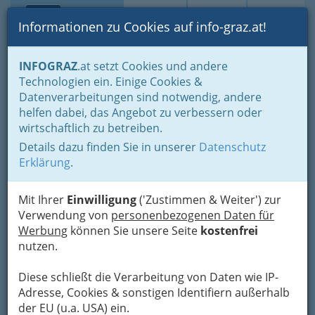
Toggle navi
Suche
Login
Menü
Informationen zu Cookies auf info-graz.at!
Home
Gastronomie
Beisln, Bars, Pubs & Wein
INFOGRAZ
.at setzt Cookies und andere
Studentenlokale
Technologien ein. Einige Cookies &
Datenverarbeitungen sind notwendig, andere
Studentenlokale Graz -
helfen dabei, das Angebot zu verbessern oder
wirtschaftlich zu betreiben.
Studentenfreundliche
Details dazu finden Sie in unserer
Datenschutz
Preise, lange
Erklärung
.
Öffnungszeiten, junges,
aufgeschlossenes Publikum
Mit Ihrer
Einwilligung
('Zustimmen & Weiter') zur
Verwendung von
personenbezogenen Daten für
Werbung
können Sie unsere Seite
kostenfrei
nutzen.
Gibt es wirklich etwas,
Diese schließt die Verarbeitung von Daten wie IP-
Adresse, Cookies & sonstigen Identifiern außerhalb
der EU (u.a. USA) ein.