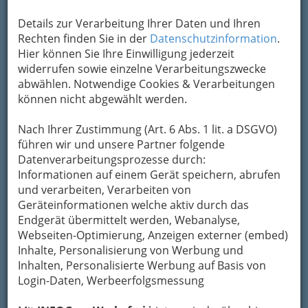
was ein „Studentenlokal“ von anderen,
Details zur Verarbeitung Ihrer Daten und Ihren
"normalen" Lokalen unterscheidet
oder wird
Rechten finden Sie in der
Datenschutzinformation
.
ein Studentenlokal einfach zu diesem, weil dort
Hier können Sie Ihre Einwilligung jederzeit
besonders viele Studierende verkehren? Wir
widerrufen sowie einzelne Verarbeitungszwecke
haben lange nach einer allgemeingültigen
abwählen. Notwendige Cookies & Verarbeitungen
Definition für ein Studentenlokal gesucht und
können nicht abgewählt werden.
gar nichts gefunden.
Die Studentinnen mögen
es uns verzeihen
, aber Studentinnenlokal ist
Nach Ihrer Zustimmung (Art. 6 Abs. 1 lit. a DSGVO)
(noch) nicht gebräuchlich und klingt auch nicht
führen wir und unsere Partner folgende
gut und sogar die sonst exzellente
Datenverarbeitungsprozesse durch:
Rechtschreibprüfung von Word kennt das Wort
Informationen auf einem Gerät speichern, abrufen
auch im neusten Release nicht. Mehr zur Karl-
und verarbeiten, Verarbeiten von
Franzens-Universität Graz, zu den anderen
Unis
Geräteinformationen welche aktiv durch das
und Fachhochschulen in Graz
.
Endgerät übermittelt werden, Webanalyse,
Webseiten-Optimierung, Anzeigen externer (embed)
Inhalte, Personalisierung von Werbung und
Inhalten, Personalisierte Werbung auf Basis von
Login-Daten, Werbeerfolgsmessung