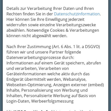
Details zur Verarbeitung Ihrer Daten und Ihren
Rechten finden Sie in der
Datenschutzinformation
.
Hier können Sie Ihre Einwilligung jederzeit
widerrufen sowie einzelne Verarbeitungszwecke
abwählen. Notwendige Cookies & Verarbeitungen
können nicht abgewählt werden.
Die Mur in Graz bei Nacht
Nach Ihrer Zustimmung (Art. 6 Abs. 1 lit. a DSGVO)
…muss sich oft zweimal überlegen, wofür er sein
führen wir und unsere Partner folgende
Geld ausgibt. Die gute Nachricht: Graz bietet
Datenverarbeitungsprozesse durch:
jede Menge kostengünstige oder sogar
Informationen auf einem Gerät speichern, abrufen
kostenlose Optionen, um Freizeit, Kultur und
und verarbeiten, Verarbeiten von
Nachtleben zu genießen.
Geräteinformationen welche aktiv durch das
In diesem Guide stellen wir Ihnen die besten
Endgerät übermittelt werden, Webanalyse,
Tipps vor, damit Sie auch mit schmalem
Webseiten-Optimierung, Anzeigen externer (embed)
Geldbeutel das Maximum aus Ihrem
Inhalte, Personalisierung von Werbung und
Studentenleben in Graz herausholen können.
Inhalten, Personalisierte Werbung auf Basis von
Login-Daten, Werbeerfolgsmessung
Kultur und Museen: Mit