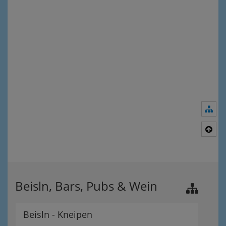
Nav
Nac
Beisln, Bars, Pubs & Wein
Beisln - Kneipen