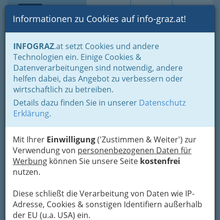
Toggle navi
Suche
Login
Menü
Informationen zu Cookies auf info-graz.at!
Home
Gastronomie
Beisln, Bars, Pubs & Wein
INFOGRAZ
.at setzt Cookies und andere
Studentenlokale
Technologien ein. Einige Cookies &
Datenverarbeitungen sind notwendig, andere
Studentischer Budget-Guide
helfen dabei, das Angebot zu verbessern oder
wirtschaftlich zu betreiben.
für Graz Günstige
Details dazu finden Sie in unserer
Datenschutz
Aktivitäten & Freizeitideen
Erklärung
.
Graz ist nicht nur die Hauptstadt der Steiermark,
Mit Ihrer
Einwilligung
('Zustimmen & Weiter') zur
sondern auch eine lebhafte Studentenstadt mit
Verwendung von
personenbezogenen Daten für
unzähligen Möglichkeiten für junge Leute. Wer
Werbung
können Sie unsere Seite
kostenfrei
allerdings ein begrenztes Budget hat, ...
nutzen.
Diese schließt die Verarbeitung von Daten wie IP-
Adresse, Cookies & sonstigen Identifiern außerhalb
der EU (u.a. USA) ein.