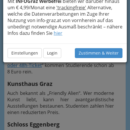
Ermäßigungen mehr erleben
Mit
INFOGraz Werbefrei
bieten wir darüber hinaus
um € 4,99/Monat eine
'trackingfreie'
Alternative,
Graz ist für sein reiches Kulturangebot bekannt.
welche die Datenverarbeitungen im Zuge Ihrer
Viele Museen sowie Kultureinrichtungen bieten
Nutzung von info-graz.at von vornherein auf das
spezielle Studentenermäßigungen an.
unbedingt notwendige Ausmaß beschränkt – nähere
Infos dazu finden Sie
hier
Universalmuseum Joanneum
Das Joanneum vereint gleich mehrere Museen,
darunter das Kunsthaus und das
Einstellungen
Login
Zustimmen & Weiter
Landeszeughaus. Mit einem „
Joanneum-24h-
oder 48h-Ticket
“ kommen Studierende schon ab
8 Euro rein.
Kunsthaus Graz
Auch bekannt als „Friendly Alien“. Wer moderne
Kunst liebt, kann hier avantgardistische
Ausstellungen bestaunen. Studenten zahlen hier
einen reduzierten Preis.
Schloss Eggenberg