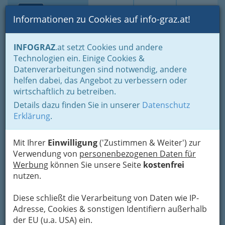
Toggle navi
Suche
Login
Menü
Informationen zu Cookies auf info-graz.at!
Home
Gastronomie
Beisln, Bars, Pubs & Wein
INFOGRAZ
.at setzt Cookies und andere
Studentenlokale
Technologien ein. Einige Cookies &
Zu den 3 Goldenen Kugeln -
Datenverarbeitungen sind notwendig, andere
Nav
helfen dabei, das Angebot zu verbessern oder
Kraemer-Stangl Gesellschaft
wirtschaftlich zu betreiben.
m.b.H.
Details dazu finden Sie in unserer
Datenschutz
Erklärung
.
Mit Ihrer
Einwilligung
('Zustimmen & Weiter') zur
Verwendung von
personenbezogenen Daten für
Werbung
können Sie unsere Seite
kostenfrei
nutzen.
Wir über
uns !
Diese schließt die Verarbeitung von Daten wie IP-
"Zu den 3 goldenen Kugeln" ist ein
Adresse, Cookies & sonstigen Identifiern außerhalb
Familienbetrieb und mit über 6000 verkauften
der EU (u.a. USA) ein.
Speisen/Tag die erste Wahl für traditionelle