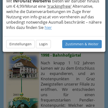
Mit
INFOGraz Werbefrei
bieten wir darüber hinaus
Leitspruch "Groß - Gut -
um € 4,99/Monat eine
'trackingfreie'
Alternative,
Günstig" ins Leben ruften,
welche die Datenverarbeitungen im Zuge Ihrer
dauerte es nicht lange bis
Nutzung von info-graz.at von vornherein auf das
unsere Billardtische und
unbedingt notwendige Ausmaß beschränkt – nähere
Dartautomaten weiteren
Infos dazu finden Sie
hier
Sitzmöglichkeiten für unsere
zahlreichen Gäste haben
weichen müssen.
Einstellungen
Login
Zustimmen & Weiter
1998 - Bahnhofgürtel
Nach knapp 1 1/2 Jahren
kamen wir zu dem Entschluss
zu expandieren, und an
Knotenpunkten in Graz
Zweigstellen unserer Filiale zu
eröffnen. Wir entschieden
uns für einen
frequenzstarken Pendler-
Knotenpunkt: Welcher wäre