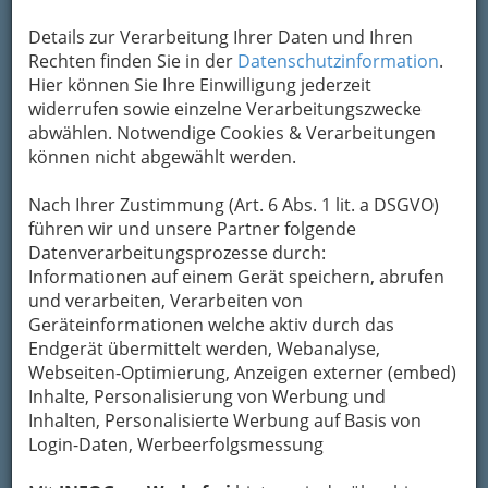
Gerichte in Graz. In unseren 5 Restaurants
Details zur Verarbeitung Ihrer Daten und Ihren
servieren wir Ihnen großzügige Gerichte von
Rechten finden Sie in der
Datenschutzinformation
.
frisch zubereiteten Speisen höchster Qualität
Hier können Sie Ihre Einwilligung jederzeit
stets nach unserem Motto:
"Groß - Gut -
widerrufen sowie einzelne Verarbeitungszwecke
Günstig".
abwählen. Notwendige Cookies & Verarbeitungen
können nicht abgewählt werden.
1996 - Heinrichstrasse
Nach Ihrer Zustimmung (Art. 6 Abs. 1 lit. a DSGVO)
Seinen Anfang fand alles im
führen wir und unsere Partner folgende
Oktober 1996 - in unserer 1.
Datenverarbeitungsprozesse durch:
Filiale in der Heinrichstrasse.
Informationen auf einem Gerät speichern, abrufen
Zuerst war es als gemütliches
und verarbeiten, Verarbeiten von
Lokal für Freizeitunterhaltung
Geräteinformationen welche aktiv durch das
geplant. Wo man neben
Endgerät übermittelt werden, Webanalyse,
Billardtischen und
Webseiten-Optimierung, Anzeigen externer (embed)
Dartautomaten gemütlich
Inhalte, Personalisierung von Werbung und
auch zwischen 5 Gerichten
Inhalten, Personalisierte Werbung auf Basis von
auf der Speisekarte wählen
Login-Daten, Werbeerfolgsmessung
konnte. Da wir bereits
damals schon unseren