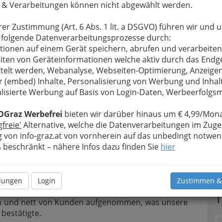
 & Verarbeitungen können nicht abgewählt werden.
rer Zustimmung (Art. 6 Abs. 1 lit. a DSGVO) führen wir und 
 folgende Datenverarbeitungsprozesse durch:
im Oktober 1996 - in unserer 1. Filiale in der
tionen auf einem Gerät speichern, abrufen und verarbeiten
 es als gemütliches Lokal für Freizeitunterhaltung
iten von Geräteinformationen welche aktiv durch das Endg
llardtischen und Dartautomaten gemütlich auch
telt werden, Webanalyse, Webseiten-Optimierung, Anzeige
 der Speisekarte wählen konnte. Da wir bereits
r (embed) Inhalte, Personalisierung von Werbung und Inhal
spruch "Groß - Gut - Günstig" ins Leben ruften,
lisierte Werbung auf Basis von Login-Daten, Werbeerfolg
 unsere Billardtische und Dartautomaten weiteren
re zahlreichen Gäste haben weichen müssen.
OGraz Werbefrei
bieten wir darüber hinaus um € 4,99/Mona
gfreie'
Alternative, welche die Datenverarbeitungen im Zuge
 von info-graz.at von vornherein auf das unbedingt notwen
beschränkt – nähere Infos dazu finden Sie
hier
amen wir zu dem Entschluss zu expandieren, und
 Zweigstellen unserer Filiale zu eröffnen. Wir
n frequenzstarken Pendler-Knotenpunkt: Welcher
llungen
Login
Zustimmen &
r als jener beim Hauptbahnhof. Wir wurden dort
T
ch und nett von Kunden aufgenommen, was unsere
bestätigte.