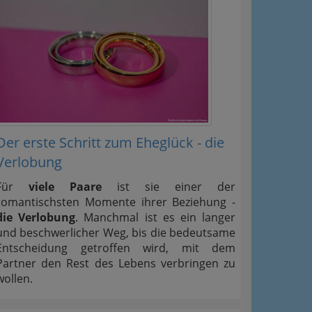
Der erste Schritt zum Eheglück - die
Verlobung
Für
viele Paare
ist sie einer der
romantischsten Momente ihrer Beziehung -
die Verlobung
. Manchmal ist es ein langer
und beschwerlicher Weg, bis die bedeutsame
Entscheidung getroffen wird, mit dem
Partner den Rest des Lebens verbringen zu
wollen.