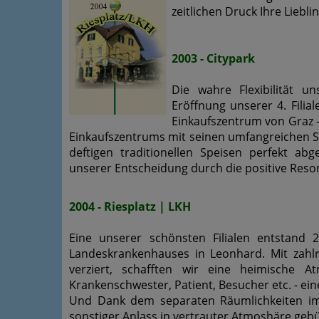
zeitlichen Druck Ihre Liebl
2003 - Citypark
Die wahre Flexibilität u
Eröffnung unserer 4. Filia
Einkaufszentrum von Graz -
Einkaufszentrums mit seinen umfangreichen 
deftigen traditionellen Speisen perfekt ab
unserer Entscheidung durch die positive Reso
2004 - Riesplatz | LKH
Eine unserer schönsten Filialen entstand 
Landeskrankenhauses in Leonhard. Mit zahlr
verziert, schafften wir eine heimische 
Krankenschwester, Patient, Besucher etc. - ei
Und Dank dem separaten Räumlichkeiten im 
sonstiger Anlass in vertrauter Atmoshäre gebü