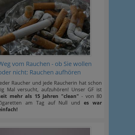
Weg vom Rauchen - ob Sie wollen
oder nicht: Rauchen aufhören
Jeder Raucher und jede Raucherin hat schon
zig Mal versucht, aufzuhören! Unser GF ist
seit mehr als 15 Jahren "clean"
- von 80
Zigaretten am Tag auf Null und
es war
einfach!