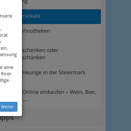
Umgebung
Studentenlokale
unsere
,
Vinotheken
erät
n
ten,
Buschenschenken oder
smessung
Buschenschänken
t eine
Heurige in der Steiermark
 Ihrer
dige
Online einkaufen – Wein, Bier,
…..
 Weiter
ipps