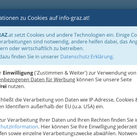
tionen zu Cookies auf info-graz.at!
B
F
G
B
GEN
LOGS
OTOS
ASTRONOMIE
RANCHEN
RAZ
.at setzt Cookies und andere Technologien ein. Einige C
tenlokale
rarbeitungen sind notwendig, andere helfen dabei, das An
ern oder wirtschaftlich zu betreiben.
- Kraemer-Stangl
 dazu finden Sie in unserer
Datenschutz Erklärung
.
B
er
Einwilligung
('Zustimmen & Weiter') zur Verwendung von
enbezogenen Daten für Werbung
können Sie unsere Seite
rei
nutzen.
chließt die Verarbeitung von Daten wie IP-Adresse, Cookies 
n Identifiern außerhalb der EU (u.a. USA) ein.
 !
trieb und mit über 6000 verkauften Speisen/Tag die
 zur Verarbeitung Ihrer Daten und Ihren Rechten finden Sie i
az. In unseren 5 Restaurants servieren wir Ihnen
hutzinformation
. Hier können Sie Ihre Einwilligung jederzeit
n Speisen höchster Qualität stets nach unserem
fen sowie einzelne Verarbeitungszwecke abwählen. Notwen