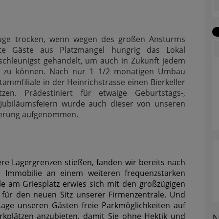
Auge trocken, wenn wegen des großen Ansturms
te Gäste aus Platzmangel hungrig das Lokal
schleunigst gehandelt, um auch in Zukunft jedem
en zu können. Nach nur 1 1/2 monatigen Umbau
tammfiliale in der Heinrichstrasse einen Bierkeller
zen. Prädestiniert für etwaige Geburtstags-,
 Jubiläumsfeiern wurde auch dieser von unseren
terung aufgenommen.
ere Lagergrenzen stießen, fanden wir bereits nach
e Immobilie an einem weiteren frequenzstarken
ale am Griesplatz erwies sich mit den großzügigen
t für den neuen Sitz unserer Firmenzentrale. Und
Lage unseren Gästen freie Parkmöglichkeiten auf
N
kplätzen anzubieten, damit Sie ohne Hektik und