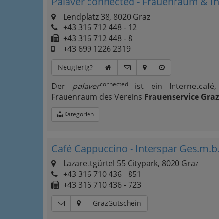
Palaver connected - Frauenraum & In
Lendplatz 38, 8020 Graz
+43 316 712 448 - 12
+43 316 712 448 - 8
+43 699 1226 2319
Neugierig?
connected
Der
palaver
ist ein Internetcafé, 
Frauenraum des Vereins
Frauenservice Graz
Kategorien
Café Cappuccino - Interspar Ges.m.b.
Lazarettgürtel 55 Citypark, 8020 Graz
+43 316 710 436 - 851
+43 316 710 436 - 723
GrazGutschein