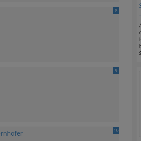
8
9
10
ernhofer