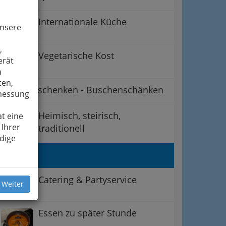
Internationale Küche
unsere
,
Vegetarische Kost
erät
n
ten,
Buschenschenken - Buschenschänken
smessung
Heimisch, steirisch,
t eine
 Ihrer
traditionell
dige
Cafes
Catering & Partyservice
 Weiter
Essen zu später Stunde