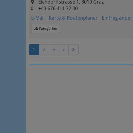
Eichdorffstrasse 1, 8010 Graz
+43 676 411 72 00
E-Mail
Karte & Routenplaner
Eintrag änder
Kategorien
1
2
3