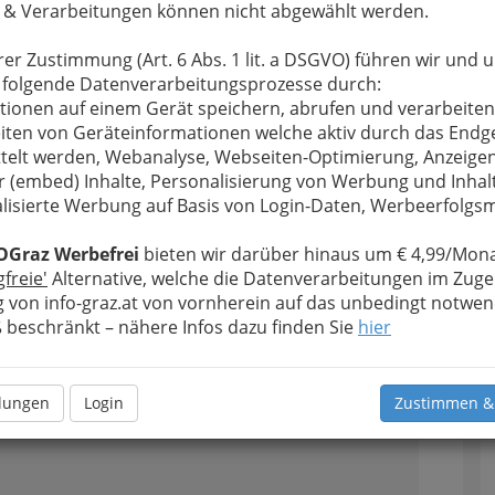
 & Verarbeitungen können nicht abgewählt werden.
Alle Bezirke
rer Zustimmung (Art. 6 Abs. 1 lit. a DSGVO) führen wir und 
 folgende Datenverarbeitungsprozesse durch:
1
tionen auf einem Gerät speichern, abrufen und verarbeiten
iten von Geräteinformationen welche aktiv durch das Endg
telt werden, Webanalyse, Webseiten-Optimierung, Anzeige
r (embed) Inhalte, Personalisierung von Werbung und Inhal
lisierte Werbung auf Basis von Login-Daten, Werbeerfolg
OGraz Werbefrei
bieten wir darüber hinaus um € 4,99/Mona
affeehaus, Restaurant, Bar
gfreie'
Alternative, welche die Datenverarbeitungen im Zuge
äßes in einem Lokal und erstreckt sich über drei
 von info-graz.at von vornherein auf das unbedingt notwen
beschränkt – nähere Infos dazu finden Sie
hier
llungen
Login
Zustimmen &
2