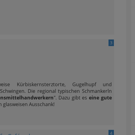
3
weise Kürbiskernsterztorte, Gugelhupf und
chwingen. Die regional typischen Schmankerln
ensmittelhandwerkern
". Dazu gibt es
eine gute
n glasweisen Ausschank!
4