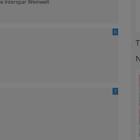
ie Interspar Weinwelt
6
T
N
7