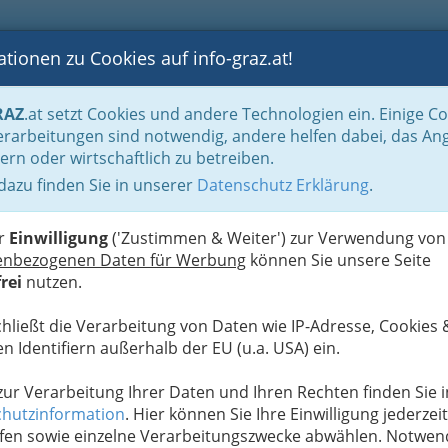
tionen zu Cookies auf info-graz.at!
B
F
G
B
GEN
LOGS
OTOS
ASTRONOMIE
RANCHEN
RAZ
.at setzt Cookies und andere Technologien ein. Einige C
al
Cafes
rarbeitungen sind notwendig, andere helfen dabei, das An
ern oder wirtschaftlich zu betreiben.
 dazu finden Sie in unserer
Datenschutz Erklärung
.
G
er
Einwilligung
('Zustimmen & Weiter') zur Verwendung von
t das ja, nach
enbezogenen Daten für Werbung
können Sie unsere Seite
dass man nicht
rei
nutzen.
en Luft. Nicht
eiß, wovon wir
chließt die Verarbeitung von Daten wie IP-Adresse, Cookies 
fé. Hier eine
n Identifiern außerhalb der EU (u.a. USA) ein.
 zur Verarbeitung Ihrer Daten und Ihren Rechten finden Sie i
hutzinformation
. Hier können Sie Ihre Einwilligung jederzeit
fen sowie einzelne Verarbeitungszwecke abwählen. Notwen