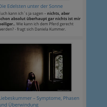
Die Edelsten unter der Sonne
Euch kann ich´s ja sagen –
nichts, aber
ation
schon absolut überhaupt gar nichts ist mir
heiliger..
Wie kann ich dem Pferd gerecht
 Oben
werden? - fragt sich Daniela Kummer.
Liebeskummer – Symptome, Phasen
und Überwindung