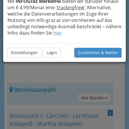
Mit
INFOGraz Werbefrei
bieten wir darüber hinaus
Nach den einzelnen Einträgen gibt es noch mehr
um € 4,99/Monat eine
'trackingfreie'
Alternative,
Informationen zum
gastronomischen Angebot
welche die Datenverarbeitungen im Zuge Ihrer
im Umland
und in Graz. Die können Sie auch
Nutzung von info-graz.at von vornherein auf das
direkt über das „Info-Icon“
rechts oben
unbedingt notwendige Ausmaß beschränkt – nähere
erreichen.
Infos dazu finden Sie
hier
Einstellungen
Login
Zustimmen & Weiter
Bezirksauswahl
Alle Bezirke
1
Restaurant s´Lärcherl - Landhaus
Kniepeiß - Martha Kniepeiss