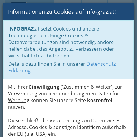
Toggle navi
Suche
Login
Menü
Informationen zu Cookies auf info-graz.at!
Home
Branchen
Freizeit & Sport
Lebensart
INFOGRAZ
.at setzt Cookies und andere
Gastro Ausflüge
Technologien ein. Einige Cookies &
Datenverarbeitungen sind notwendig, andere
Nav
Gastro-Ausflüge: Speis und
helfen dabei, das Angebot zu verbessern oder
Meh
wirtschaftlich zu betreiben.
Trank sind gute Gründe,
Details dazu finden Sie in unserer
Datenschutz
Graz und Umgebung zu
Erklärung
.
durchstreifen
Mit Ihrer
Einwilligung
('Zustimmen & Weiter') zur
Verwendung von
personenbezogenen Daten für
Man kann sich auch in Graz wie
Werbung
können Sie unsere Seite
kostenfrei
am Land fühlen - manche
nutzen.
schätzen das Umland und das
regionale Angebot mehr
Diese schließt die Verarbeitung von Daten wie IP-
Adresse, Cookies & sonstigen Identifiern außerhalb
der EU (u.a. USA) ein.