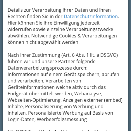
Details zur Verarbeitung Ihrer Daten und Ihren
Rechten finden Sie in der
Datenschutzinformation
.
Hier können Sie Ihre Einwilligung jederzeit
widerrufen sowie einzelne Verarbeitungszwecke
abwählen. Notwendige Cookies & Verarbeitungen
können nicht abgewählt werden.
Nach Ihrer Zustimmung (Art. 6 Abs. 1 lit. a DSGVO)
führen wir und unsere Partner folgende
Ein Schanigarten ist eine verlockende Alternative in
Datenverarbeitungsprozesse durch:
der Innenstadt
Informationen auf einem Gerät speichern, abrufen
und verarbeiten, Verarbeiten von
Am Sonntag raus aus der Stadt oder zur
Geräteinformationen welche aktiv durch das
Peripherie und
am Land gemütlich essen
.
Endgerät übermittelt werden, Webanalyse,
Brauchtum und kulinarische Genüsse kennen
Webseiten-Optimierung, Anzeigen externer (embed)
lernen. Vielleicht kombiniert mit Sport oder
Inhalte, Personalisierung von Werbung und
Besichtigung einer Sehenswürdigkeit
. Unsere
Inhalten, Personalisierte Werbung auf Basis von
Heimat mit ihrem vielseitigen Angebot lädt doch
Login-Daten, Werbeerfolgsmessung
einfach zum Genießen ein!