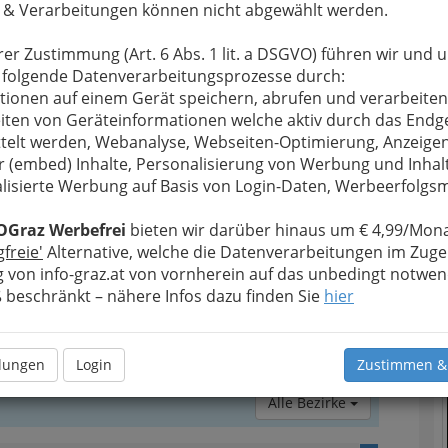
 & Verarbeitungen können nicht abgewählt werden.
und ist, gehen
ch (oder schon
rer Zustimmung (Art. 6 Abs. 1 lit. a DSGVO) führen wir und 
sich nehmen.
 folgende Datenverarbeitungsprozesse durch:
oben klicken)
tionen auf einem Gerät speichern, abrufen und verarbeiten
iten von Geräteinformationen welche aktiv durch das Endg
telt werden, Webanalyse, Webseiten-Optimierung, Anzeige
Müesli eroberte sich zu Recht einen
akte der Top-
r (embed) Inhalte, Personalisierung von Werbung und Inhal
Platz im Frühstücksbereich – in (fast)
jedem Kaffeehaus (Cafe) erhältlich.
lisierte Werbung auf Basis von Login-Daten, Werbeerfolg
OGraz Werbefrei
bieten wir darüber hinaus um € 4,99/Mona
gfreie'
Alternative, welche die Datenverarbeitungen im Zuge
 von info-graz.at von vornherein auf das unbedingt notwen
beschränkt – nähere Infos dazu finden Sie
hier
llungen
Login
Zustimmen &
Alle Bezirke