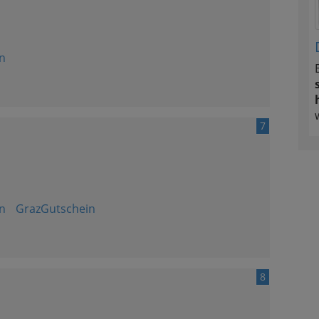
n
7
n
GrazGutschein
8