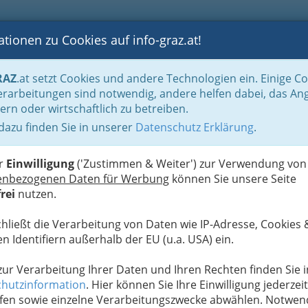
tionen zu Cookies auf info-graz.at!
B
F
G
B
GEN
LOGS
OTOS
ASTRONOMIE
RANCHEN
RAZ
.at setzt Cookies und andere Technologien ein. Einige C
rarbeitungen sind notwendig, andere helfen dabei, das An
ern oder wirtschaftlich zu betreiben.
Mehr 
 dazu finden Sie in unserer
Datenschutz Erklärung
.
T
taurant, Cafe, Kaffeehaus,
so Cafés, Frühstücksbuffet |
N
er
Einwilligung
('Zustimmen & Weiter') zur Verwendung von
enbezogenen Daten für Werbung
können Sie unsere Seite
rei
nutzen.
der ein schneller Kaffee am
chließt die Verarbeitung von Daten wie IP-Adresse, Cookies 
n Identifiern außerhalb der EU (u.a. USA) ein.
ehmen und gemütlich im Kaffeehaus
 zur Verarbeitung Ihrer Daten und Ihren Rechten finden Sie i
hutzinformation
. Hier können Sie Ihre Einwilligung jederzeit
te Mahlzeit des
fen sowie einzelne Verarbeitungszwecke abwählen. Notwen