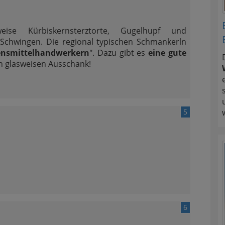
weise Kürbiskernsterztorte, Gugelhupf und
chwingen. Die regional typischen Schmankerln
ensmittelhandwerkern
". Dazu gibt es
eine gute
n glasweisen Ausschank!
5
6