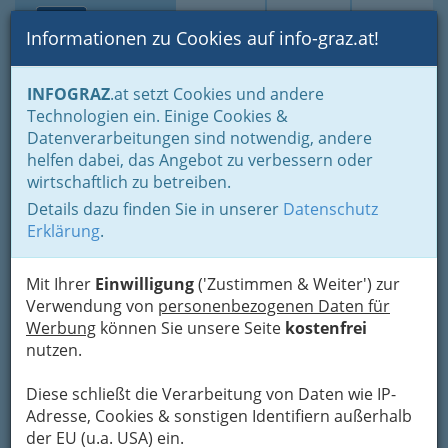
Toggle navi
Suche
Login
Menü
Informationen zu Cookies auf info-graz.at!
Home
Gastronomie
Beisln, Bars, Pubs & Wein
INFOGRAZ
.at setzt Cookies und andere
Studentenlokale
Technologien ein. Einige Cookies &
aroom e.U.
Datenverarbeitungen sind notwendig, andere
Nav
helfen dabei, das Angebot zu verbessern oder
Schörgelgasse 34, 8010 Graz
wirtschaftlich zu betreiben.
+43 650 944 81 10
Details dazu finden Sie in unserer
Datenschutz
Erklärung
.
Mit Ihrer
Einwilligung
('Zustimmen & Weiter') zur
Karte
Verwendung von
personenbezogenen Daten für
Werbung
können Sie unsere Seite
kostenfrei
nutzen.
Adresse mit Google Maps anschauen
Diese schließt die Verarbeitung von Daten wie IP-
Adresse, Cookies & sonstigen Identifiern außerhalb
Kontaktaufnahme
der EU (u.a. USA) ein.