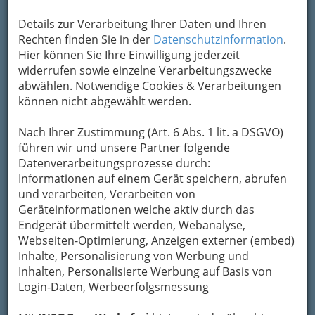
Um die Info-Graz Firmen
vor Spam-Mails zu
Details zur Verarbeitung Ihrer Daten und Ihren
bewahren
, verwenden wir an dieser Stelle zur
Rechten finden Sie in der
Datenschutzinformation
.
Übermittlung Ihrer Nachricht ein sicheres
Hier können Sie Ihre Einwilligung jederzeit
Formular. Ihre Nachricht wird nach dem
widerrufen sowie einzelne Verarbeitungszwecke
Absenden umgehend per Mail an das
abwählen. Notwendige Cookies & Verarbeitungen
Unternehmen aroom e.U. weitergeleitet.
können nicht abgewählt werden.
Mein Name
Nach Ihrer Zustimmung (Art. 6 Abs. 1 lit. a DSGVO)
führen wir und unsere Partner folgende
Datenverarbeitungsprozesse durch:
Meine Email Adresse
Informationen auf einem Gerät speichern, abrufen
und verarbeiten, Verarbeiten von
Geräteinformationen welche aktiv durch das
Endgerät übermittelt werden, Webanalyse,
Mein Betreff
Webseiten-Optimierung, Anzeigen externer (embed)
Inhalte, Personalisierung von Werbung und
Inhalten, Personalisierte Werbung auf Basis von
Meine Nachricht
Login-Daten, Werbeerfolgsmessung