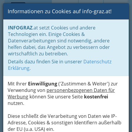
Toggle navi
Suche
Login
Menü
Informationen zu Cookies auf info-graz.at!
Home
Gastronomie
Beisln, Bars, Pubs & Wein
INFOGRAZ
.at setzt Cookies und andere
Buschenschenken oder Buschenschänken
Technologien ein. Einige Cookies &
Buschenschenken nach Orten
Datenverarbeitungen sind notwendig, andere
Nav
helfen dabei, das Angebot zu verbessern oder
Buschenschenken der
wirtschaftlich zu betreiben.
steirischen Weinbaugebiete
Details dazu finden Sie in unserer
Datenschutz
Erklärung
.
- nach Orten sortiert
Wer als Wein-
Mit Ihrer
Einwilligung
('Zustimmen & Weiter') zur
Verwendung von
personenbezogenen Daten für
und
Werbung
können Sie unsere Seite
kostenfrei
Weiberhasser
nutzen.
Jedermann im
Wege steht,
Diese schließt die Verarbeitung von Daten wie IP-
Der genieße Brot und Wasser,
Adresse, Cookies & sonstigen Identifiern außerhalb
der EU (u.a. USA) ein.
Bis er endlich in sich geht.