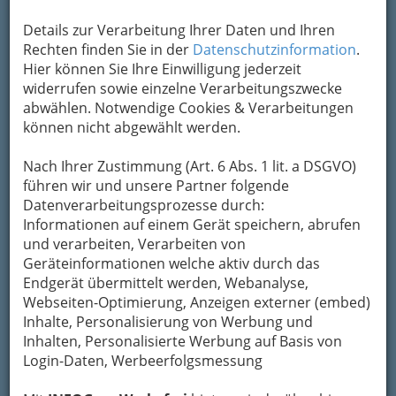
Wilhelm Busch
Details zur Verarbeitung Ihrer Daten und Ihren
Rechten finden Sie in der
Datenschutzinformation
.
Schließen Sie die Augen und stellen Sie sich vor,
Hier können Sie Ihre Einwilligung jederzeit
Sie sitzen in der wärmenden Frühlingssonne auf
widerrufen sowie einzelne Verarbeitungszwecke
einer Hausbank. Ein gutes Glas Wein in der
abwählen. Notwendige Cookies & Verarbeitungen
Hand, nette Menschen um sich, und im
können nicht abgewählt werden.
Hintergrund wird gerade frisch gebackenes Brot
für Sie aufgeschnitten....
Nach Ihrer Zustimmung (Art. 6 Abs. 1 lit. a DSGVO)
Wenn landschaftliche
führen wir und unsere Partner folgende
Schönheit, edler Wein,
Datenverarbeitungsprozesse durch:
kulinarische
Informationen auf einem Gerät speichern, abrufen
Köstlichkeiten und
und verarbeiten, Verarbeiten von
freundliche Menschen
Geräteinformationen welche aktiv durch das
irgendwo in einer
Endgerät übermittelt werden, Webanalyse,
perfekten Symbiose zusammenfinden, dann
Webseiten-Optimierung, Anzeigen externer (embed)
kann es sich dabei entweder nur um einen
Inhalte, Personalisierung von Werbung und
glücklichen Zufall handeln – oder eben um das
Inhalten, Personalisierte Werbung auf Basis von
"Steirische Weinland". Das Steirische Weinland
Login-Daten, Werbeerfolgsmessung
ist die schönste Verbindung von Natürlichkeit,
ausgezeichneten Weinen und höflichen