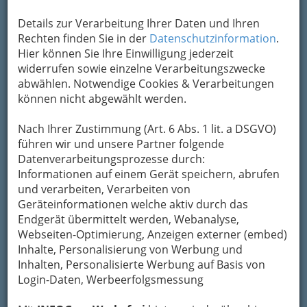
Details zur Verarbeitung Ihrer Daten und Ihren
Kategorien
Rechten finden Sie in der
Datenschutzinformation
.
Hier können Sie Ihre Einwilligung jederzeit
2
widerrufen sowie einzelne Verarbeitungszwecke
Buschenschank Mausser
abwählen. Notwendige Cookies & Verarbeitungen
Niederberg 4, 8151 Hitzendorf
können nicht abgewählt werden.
+43 316 573 459
+43 316 573 459-30
Nach Ihrer Zustimmung (Art. 6 Abs. 1 lit. a DSGVO)
führen wir und unsere Partner folgende
E-Mail
Karte & Routenplaner
Datenverarbeitungsprozesse durch:
Eintrag ändern
Informationen auf einem Gerät speichern, abrufen
Kategorien
und verarbeiten, Verarbeiten von
Geräteinformationen welche aktiv durch das
Endgerät übermittelt werden, Webanalyse,
3
Buschenschank Slanetz
Webseiten-Optimierung, Anzeigen externer (embed)
Inhalte, Personalisierung von Werbung und
Attendorfberg 44, 8151 Hitzendorf
Inhalten, Personalisierte Werbung auf Basis von
+43 3137 2651
Login-Daten, Werbeerfolgsmessung
+43 3137 483 02
Karte & Routenplaner
Eintrag ändern