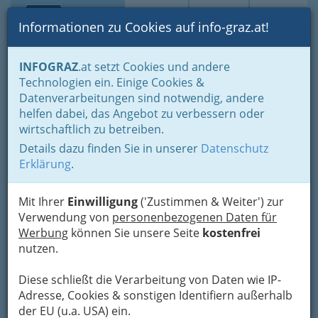
Toggle navi
Suche
Login
Menü
Informationen zu Cookies auf info-graz.at!
Home
Gastronomie
Beisln, Bars, Pubs & Wein
INFOGRAZ
.at setzt Cookies und andere
Buschenschenken oder Buschenschänken
Technologien ein. Einige Cookies &
Buschenschenken nach Orten
Hitzendorf
Datenverarbeitungen sind notwendig, andere
Nav
helfen dabei, das Angebot zu verbessern oder
Hitzendorf
wirtschaftlich zu betreiben.
Details dazu finden Sie in unserer
Datenschutz
Erklärung
.
Bezirksauswahl
Alle Bezirke
Mit Ihrer
Einwilligung
('Zustimmen & Weiter') zur
Verwendung von
personenbezogenen Daten für
Werbung
können Sie unsere Seite
kostenfrei
1
Weingut Rudolf Höller
nutzen.
Reiteregg 28, 8151 Hitzendorf
+43 3123 2297
Diese schließt die Verarbeitung von Daten wie IP-
+43 3123 2297-4
Adresse, Cookies & sonstigen Identifiern außerhalb
der EU (u.a. USA) ein.
Karte & Routenplaner
Eintrag ändern