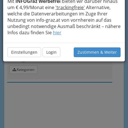
Mit
INFOGraz Werbefrei
bieten wir darüber hinaus
um € 4,99/Monat eine
'trackingfreie'
Alternative,
Kategorien
welche die Datenverarbeitungen im Zuge Ihrer
Nutzung von info-graz.at von vornherein auf das
unbedingt notwendige Ausmaß beschränkt – nähere
4
Buschenschank Stern vulgo Ponigl
Infos dazu finden Sie
hier
Rohrbach 51 Neudorf, 8151 Hitzendorf
+43 3123 2278
Einstellungen
Login
Zustimmen & Weiter
E-Mail
Karte & Routenplaner
Eintrag ändern
Kategorien