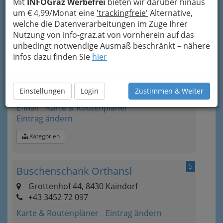
Mit
INFOGraz Werbefrei
bieten wir darüber hinaus
Öffnungszeiten
um € 4,99/Monat eine
'trackingfreie'
Alternative,
welche die Datenverarbeitungen im Zuge Ihrer
Kategorien
Nutzung von info-graz.at von vornherein auf das
unbedingt notwendige Ausmaß beschränkt – nähere
Infos dazu finden Sie
hier
4
Weingut Gründl
Sonnenstraße 11, 8423 St. Veit am Vogau
Einstellungen
+43 3453 2110
Login
Zustimmen & Weiter
E-Mail
Karte & Routenplaner
Eintrag ändern
Kategorien
5
Buschenschank Orthansl
Grottenhof 44, 8430 Kaindorf
+43 3452 72 097
Karte & Routenplaner
Eintrag ändern