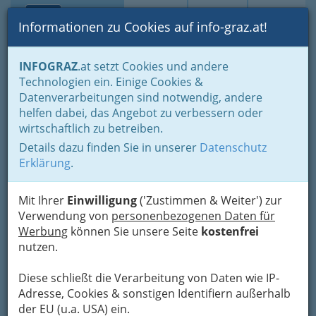
Toggle navi
Suche
Login
Menü
Informationen zu Cookies auf info-graz.at!
Home
Gastronomie
Beisln, Bars, Pubs & Wein
INFOGRAZ
.at setzt Cookies und andere
Buschenschenken oder Buschenschänken
Technologien ein. Einige Cookies &
Buschenschenken nach Orten
Leibnitz
Datenverarbeitungen sind notwendig, andere
Nav
helfen dabei, das Angebot zu verbessern oder
Leibnitz
wirtschaftlich zu betreiben.
Details dazu finden Sie in unserer
Datenschutz
Erklärung
.
Bezirksauswahl
Alle Bezirke
Mit Ihrer
Einwilligung
('Zustimmen & Weiter') zur
Verwendung von
personenbezogenen Daten für
Werbung
können Sie unsere Seite
kostenfrei
1
Weingut Assigal
nutzen.
45, 8430 Seggauberg
+43 3452 868 11
Diese schließt die Verarbeitung von Daten wie IP-
Adresse, Cookies & sonstigen Identifiern außerhalb
E-Mail
Karte & Routenplaner
der EU (u.a. USA) ein.
Eintrag ändern