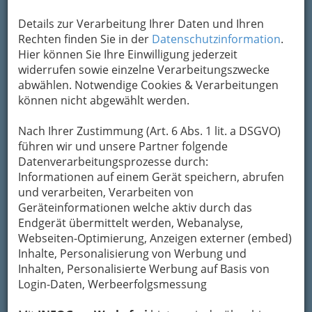
Details zur Verarbeitung Ihrer Daten und Ihren
Kategorien
Rechten finden Sie in der
Datenschutzinformation
.
Hier können Sie Ihre Einwilligung jederzeit
2
widerrufen sowie einzelne Verarbeitungszwecke
Weingut Karner
abwählen. Notwendige Cookies & Verarbeitungen
Seggauberg 45, 8430 Leibnitz
können nicht abgewählt werden.
+43 3452 86 811
+43 3452 86 811 - 4
Nach Ihrer Zustimmung (Art. 6 Abs. 1 lit. a DSGVO)
führen wir und unsere Partner folgende
E-Mail
Karte & Routenplaner
Datenverarbeitungsprozesse durch:
Eintrag ändern
Informationen auf einem Gerät speichern, abrufen
Kategorien
und verarbeiten, Verarbeiten von
Geräteinformationen welche aktiv durch das
Endgerät übermittelt werden, Webanalyse,
3
Weinbau Helga Brolli
Webseiten-Optimierung, Anzeigen externer (embed)
Inhalte, Personalisierung von Werbung und
Eckberg 54, 8430 Leibnitz
Inhalten, Personalisierte Werbung auf Basis von
+43 3453 4212
Login-Daten, Werbeerfolgsmessung
+43 3453 4212 - 15
Karte & Routenplaner
Eintrag ändern