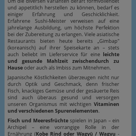
Um die diversen Varianten derart formvollendet
und appetitlich herstellen zu können, bedarf es
einiger Erfahrung und Geschicklichkeit.
Erfahrene Sushi-Meister verweisen auf eine
jahrelange Ausbildung, um höchste Perfektion
bei der Zubereitung zu erlangen. Viele asiatische
Restaurants bieten heute bereits „Gimbap"
(koreanisch) auf ihrer Speisekarte an – stets
auch beliebt im Lieferservice für eine
leichte
und gesunde Mahlzeit zwischendurch zu
Hause
oder auch als Imbiss zum Mitnehmen.
Japanische Köstlichkeiten überzeugen nicht nur
durch Optik und Geschmack, denn frischer
Fisch, knackiges Gemüse und der gesäuerte Reis
sind auch überaus gesund und versorgen
unseren Organismus mit wichtigen
Vitaminen
und verschiedenen Spurenelementen
.
Fisch und Meeresfrüchte
spielen in Japan – ein
Archipel – eine vorrangige Rolle in der
Ernährung (
Kobe Rind oder Wagyū / Wagyu
-