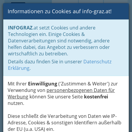
Toggle navi
Suche
Login
Menü
Informationen zu Cookies auf info-graz.at!
Home
Gastronomie
INFOGRAZ
.at setzt Cookies und andere
Gastronomie: Toprestaurants & Gasthäuser
Technologien ein. Einige Cookies &
International - fremde Länder
Japanisch
Datenverarbeitungen sind notwendig, andere
Nav
helfen dabei, das Angebot zu verbessern oder
Japanisches Restaurant in
wirtschaftlich zu betreiben.
Meh
Graz - Maki, Running Sushi,
Details dazu finden Sie in unserer
Datenschutz
Erklärung
.
Sashimi mit Wasabi oder
Fleisch vom Wagyu / Kobe
Mit Ihrer
Einwilligung
('Zustimmen & Weiter') zur
Rind?
Verwendung von
personenbezogenen Daten für
Werbung
können Sie unsere Seite
kostenfrei
nutzen.
Die in der japanischen Küche
verwendeten Lebensmittel und
Diese schließt die Verarbeitung von Daten wie IP-
die Weise ihrer Zubereitung...
Adresse, Cookies & sonstigen Identifiern außerhalb
der EU (u.a. USA) ein.