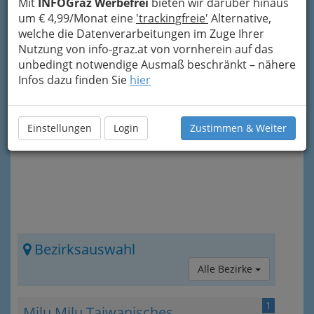
Mit
INFOGraz Werbefrei
bieten wir darüber hinaus
Küche!
um € 4,99/Monat eine
'trackingfreie'
Alternative,
welche die Datenverarbeitungen im Zuge Ihrer
Nach den einzelnen Einträgen aus der
Nutzung von info-graz.at von vornherein auf das
steirischen Landeshauptstadt und deren
unbedingt notwendige Ausmaß beschränkt – nähere
Umgebung gibt es noch mehr Informationen
Infos dazu finden Sie
hier
zum Thema. Diese können Sie auch direkt über
das „Info-Icon“
rechts oben erreichen.
Einstellungen
Login
Zustimmen & Weiter
Bezirksauswahl
Alle Bezirke
1
Milu Milu Taiwanisches