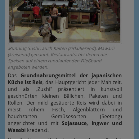
‚Running Sushi‘, auch Kaiten (zirkulierend), Mawarii
(kreisendi) genannt. Restaurants, bei denen die
Speisen auf einem rundlaufenden Fließband
angeboten werden.
Das
Grundnahrungsmittel der japanischen
Küche ist Reis
, das Hauptgericht jeder Mahlzeit,
und als „Zushi" präsentiert in kunstvoll
geschnürten kleinen Bällchen, Paketen und
Rollen. Der mild gesäuerte Reis wird dabei in
meist rohem Fisch, Algenblättern und
hauchzarten Gemüsesorten (Seetang)
angerichtet und mit
Sojasauce, Ingwer und
Wasabi
kredenzt.