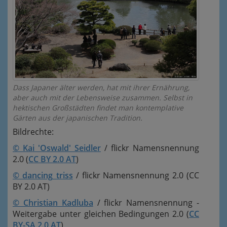
Dass Japaner älter werden, hat mit ihrer Ernährung,
aber auch mit der Lebensweise zusammen. Selbst in
hektischen Großstädten findet man kontemplative
Gärten aus der japanischen Tradition.
Bildrechte:
© Kai 'Oswald' Seidler
/ flickr Namensnennung
2.0 (
CC BY 2.0 AT
)
© dancing_triss
/ flickr Namensnennung 2.0 (CC
BY 2.0 AT)
© Christian Kadluba
/ flickr Namensnennung -
Weitergabe unter gleichen Bedingungen 2.0 (
CC
BY-SA 2.0 AT
)