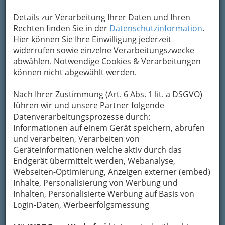
Details zur Verarbeitung Ihrer Daten und Ihren
Rechten finden Sie in der
Datenschutzinformation
.
Hier können Sie Ihre Einwilligung jederzeit
widerrufen sowie einzelne Verarbeitungszwecke
abwählen. Notwendige Cookies & Verarbeitungen
können nicht abgewählt werden.
Nach Ihrer Zustimmung (Art. 6 Abs. 1 lit. a DSGVO)
führen wir und unsere Partner folgende
Datenverarbeitungsprozesse durch:
Japanische Küche, nicht nur Sushi, ist in Graz und
Informationen auf einem Gerät speichern, abrufen
Umgebung beliebt und sehr bekömmlich
und verarbeiten, Verarbeiten von
Geräteinformationen welche aktiv durch das
..werden gerne als zusätzliche Gründe für die
Endgerät übermittelt werden, Webanalyse,
auffallend
hohe Lebenserwartung der
Webseiten-Optimierung, Anzeigen externer (embed)
japanischen Bevölkerung
zugeschrieben. Viel
Inhalte, Personalisierung von Werbung und
Fisch und verschiedene Meeresfrüchte, Geflügel,
Inhalten, Personalisierte Werbung auf Basis von
Fleisch vom Kobe oder Matsuzaka-Rind
aber
Login-Daten, Werbeerfolgsmessung
auch knackiges Gemüse, Algenblätter und
Seetang bringen Abwechslung in die japanische