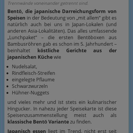
Trennwände voneinander getrennt sind.
Bentō, die japanische Darreichungsform von
Speisen
in der Bedeutung von „mit allem“ gibt es
natürlich auch bei uns in Japan-Lokalen (und
anderen Asia-Lokalitäten). Das alles umfassende
„Lunchpaket“ – die ersten Bentōboxen aus
Bambusröhren gab es schon im 5. Jahrhundert –
beinhaltet
köstliche Gerichte aus der
japanischen Küche
wie
Nudelsalat,
Rindfleisch-Streifen
eingelegte Pflaume
Schwarzwurzeln
Hühner-Nuggets
und vieles mehr und ist stets ein kulinarischer
Hingucker. In nahezu jeder Speisekarte ist diese
Speisenzusammenstellung meist auch als
klassische Bentō Variante
zu finden.
Japanisch essen
liegt im Trend, nicht erst seit