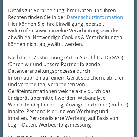
Äthiopiens und Eritreas umfasst,
die Schwarzafrikanische Küche, die in Ost-,
Details zur Verarbeitung Ihrer Daten und Ihren
Zentral- und Westafrika gekocht wird sowie
Rechten finden Sie in der
Datenschutzinformation
.
die Südafrikanische Küche mit ihren
Hier können Sie Ihre Einwilligung jederzeit
asiatischen und europäischen Einflüssen, die
widerrufen sowie einzelne Verarbeitungszwecke
in den Ländern am Kap gekocht wird.
abwählen. Notwendige Cookies & Verarbeitungen
können nicht abgewählt werden.
Grundlage einer
Mahlzeit ist oft ein aus
Nach Ihrer Zustimmung (Art. 6 Abs. 1 lit. a DSGVO)
zerstoßenem Getreide
führen wir und unsere Partner folgende
oder Wurzeln
Datenverarbeitungsprozesse durch:
hergestellter Brei.
Informationen auf einem Gerät speichern, abrufen
Vielerorts in Afrika
und verarbeiten, Verarbeiten von
dient dieser Brei als Ersatz für Brot und andere
Geräteinformationen welche aktiv durch das
Beilagen. Verwendete Körner sind unter
Endgerät übermittelt werden, Webanalyse,
anderem Mais, Maniok und Hirse. Körner und
Webseiten-Optimierung, Anzeigen externer (embed)
Wurzeln werden im Mörser zerstoßen und
Inhalte, Personalisierung von Werbung und
gekocht,
bis ein dicker
Inhalten, Personalisierte Werbung auf Basis von
Brei entsteht, der mit
Login-Daten, Werbeerfolgsmessung
den Fingern gegessen
werden kann.
Dazu