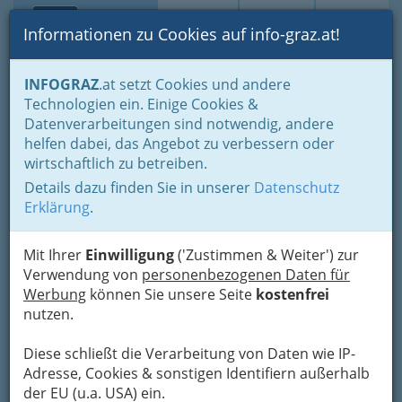
Toggle navi
Suche
Login
Menü
Informationen zu Cookies auf info-graz.at!
Home
Gastronomie
INFOGRAZ
.at setzt Cookies und andere
Gastronomie: Toprestaurants & Gasthäuser
Technologien ein. Einige Cookies &
International - fremde Länder
Afrikanisch
Datenverarbeitungen sind notwendig, andere
Nav
helfen dabei, das Angebot zu verbessern oder
Afrikanische Küche
wirtschaftlich zu betreiben.
Details dazu finden Sie in unserer
Datenschutz
Nur der Bauer
Erklärung
.
isst nicht, was
er nicht kennt!
Mit Ihrer
Einwilligung
('Zustimmen & Weiter') zur
Verwendung von
personenbezogenen Daten für
Afrika kann grob in vier
Werbung
können Sie unsere Seite
kostenfrei
große kulinarische
nutzen.
Regionen unterteilt werden:
die Nordafrikanische Küche nördlich der
Diese schließt die Verarbeitung von Daten wie IP-
Sahara, mit ihren arabischen Einflüssen
Adresse, Cookies & sonstigen Identifiern außerhalb
die Äthiopische Küche, die die Speisen
der EU (u.a. USA) ein.