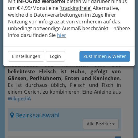
Mit
INFOGraz Werbefrei
bieten wir darüber hinaus
werden Eintöpfe oder
um € 4,99/Monat eine
'trackingfreie'
Alternative,
Saucen gereicht, die je
welche die Datenverarbeitungen im Zuge Ihrer
nach Region
Nutzung von info-graz.at von vornherein auf das
Hülsenfrüchte und
unbedingt notwendige Ausmaß beschränkt – nähere
verschiedene Gemüse,
Infos dazu finden Sie
hier
selten Fleisch und an den Küsten Fisch
enthalten
. Exotische Wildtiere werden auf dem
Markt als Bushmeat bezeichnet, neben
Einstellungen
Login
Zustimmen & Weiter
Antilopen können das auch Affen, Schlangen,
Fledermäuse oder Rohrratten sein.
Das
beliebteste Fleisch ist Huhn, gefolgt von
Gänsen, Perlhühnern, Enten und Kaninchen
.
Es ist durchaus üblich, Fleisch und Fisch in
einem Gericht zu kombinieren. Eine Anleihe aus
WikipediA
Bezirksauswahl
Alle Bezirke