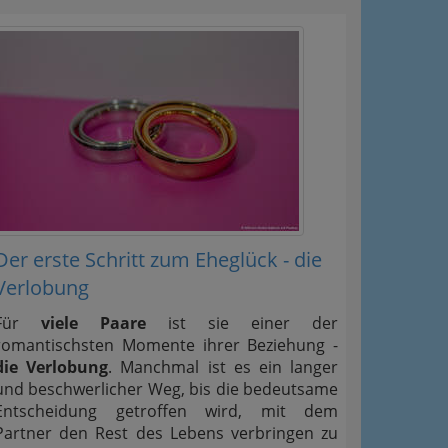
Der erste Schritt zum Eheglück - die
Verlobung
Für
viele Paare
ist sie einer der
romantischsten Momente ihrer Beziehung -
die Verlobung
. Manchmal ist es ein langer
und beschwerlicher Weg, bis die bedeutsame
Entscheidung getroffen wird, mit dem
Partner den Rest des Lebens verbringen zu