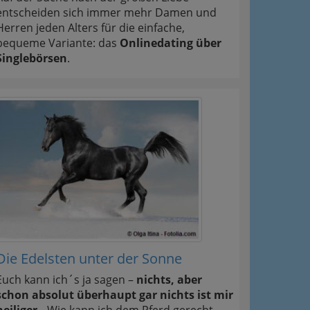
entscheiden sich immer mehr Damen und
Herren jeden Alters für die einfache,
bequeme Variante: das
Onlinedating über
Singlebörsen
.
Die Edelsten unter der Sonne
Euch kann ich´s ja sagen –
nichts, aber
schon absolut überhaupt gar nichts ist mir
heiliger..
Wie kann ich dem Pferd gerecht