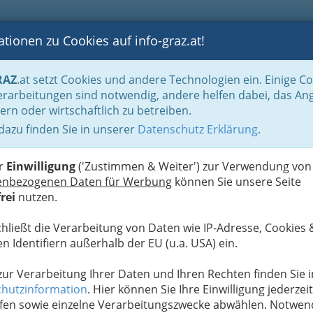
tionen zu Cookies auf info-graz.at!
B
F
G
B
GEN
LOGS
OTOS
ASTRONOMIE
RANCHEN
RAZ
.at setzt Cookies und andere Technologien ein. Einige C
Kultur aller Art
rarbeitungen sind notwendig, andere helfen dabei, das An
ern oder wirtschaftlich zu betreiben.
 dazu finden Sie in unserer
Datenschutz Erklärung
.
K
er
Einwilligung
('Zustimmen & Weiter') zur Verwendung von
enbezogenen Daten für Werbung
können Sie unsere Seite
rei
nutzen.
es in und rund um die
de Lesungen, mitreißende
chließt die Verarbeitung von Daten wie IP-Adresse, Cookies 
en und aufregende Tanz-
n Identifiern außerhalb der EU (u.a. USA) ein.
s ganze Jahr über genießt
ebung Kunst exklusiv.
 zur Verarbeitung Ihrer Daten und Ihren Rechten finden Sie i
hutzinformation
. Hier können Sie Ihre Einwilligung jederzeit
fen sowie einzelne Verarbeitungszwecke abwählen. Notwen
, Kabarett-Programm oder Opernabend - die