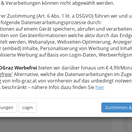
 & Verarbeitungen können nicht abgewählt werden.
ette an kulturellen Angeboten spricht die gesamte
le in Graz und Umgebung bieten ihren Gästen nur
rer Zustimmung (Art. 6 Abs. 1 lit. a DSGVO) führen wir und 
t’s Kulturgenuss vom Feinsten der jeden anspricht.
 folgende Datenverarbeitungsprozesse durch:
tionen auf einem Gerät speichern, abrufen und verarbeiten
iten von Geräteinformationen welche aktiv durch das Endg
Alle Bezirke
telt werden, Webanalyse, Webseiten-Optimierung, Anzeige
r (embed) Inhalte, Personalisierung von Werbung und Inhal
1
n Graz GMD: Events und Veranstaltungen
lisierte Werbung auf Basis von Login-Daten, Werbeerfolg
J, Konzerte
OGraz Werbefrei
bieten wir darüber hinaus um € 4,99/Mona
gfreie'
Alternative, welche die Datenverarbeitungen im Zuge
 von info-graz.at von vornherein auf das unbedingt notwen
beschränkt – nähere Infos dazu finden Sie
hier
sei ein
Besuch in der
llungen
Login
Zustimmen &