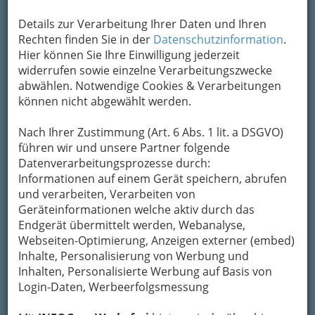
Sammler und Modellbauer-
die Neigungen sind
vielfältig
.
Details zur Verarbeitung Ihrer Daten und Ihren
Sie sind
Hilfestellung
Rechten finden Sie in der
Datenschutzinformation
.
im täglichen Leben
,
Hier können Sie Ihre Einwilligung jederzeit
übernehmen
widerrufen sowie einzelne Verarbeitungszwecke
Beratungstätigkeiten
abwählen. Notwendige Cookies & Verarbeitungen
oder einfach nur als
können nicht abgewählt werden.
Spaßfaktor gedacht.
Regelmäßige Treffen in eigenen
Vereinslokalen
Nach Ihrer Zustimmung (Art. 6 Abs. 1 lit. a DSGVO)
ermöglichen den Erfahrungsaustausch
führen wir und unsere Partner folgende
untereinander. Für Interessierte gibt’s hier
Datenverarbeitungsprozesse durch:
selbstverständlich eine Übersicht der
Informationen auf einem Gerät speichern, abrufen
Vereinslokale in Graz und Graz Umgebung..
und verarbeiten, Verarbeiten von
Geräteinformationen welche aktiv durch das
Die Vereine finden Sie
hier
!
Endgerät übermittelt werden, Webanalyse,
Webseiten-Optimierung, Anzeigen externer (embed)
Bezirksauswahl
Inhalte, Personalisierung von Werbung und
Inhalten, Personalisierte Werbung auf Basis von
Alle Bezirke
Login-Daten, Werbeerfolgsmessung
1