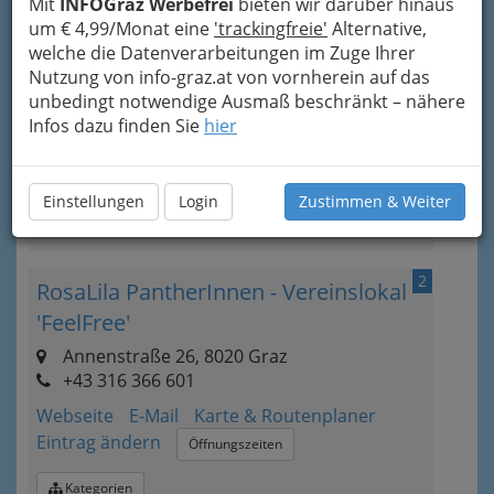
Baodo Verein zur Förderung von
Mit
INFOGraz Werbefrei
bieten wir darüber hinaus
um € 4,99/Monat eine
'trackingfreie'
Alternative,
Kunst
welche die Datenverarbeitungen im Zuge Ihrer
Lazarettgasse 5, 8020 Graz
Nutzung von info-graz.at von vornherein auf das
+43 316 671 041
unbedingt notwendige Ausmaß beschränkt – nähere
+43 664 363 68 69
Infos dazu finden Sie
hier
E-Mail
Karte & Routenplaner
Eintrag ändern
Einstellungen
Login
Zustimmen & Weiter
Kategorien
2
RosaLila PantherInnen - Vereinslokal
'FeelFree'
Annenstraße 26, 8020 Graz
+43 316 366 601
Webseite
E-Mail
Karte & Routenplaner
Eintrag ändern
Öffnungszeiten
Kategorien