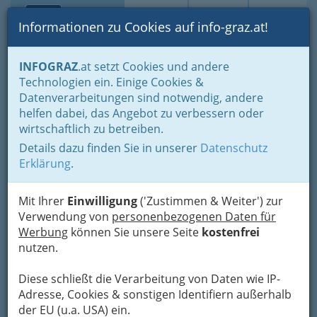
Toggle navi
Suche
Login
Menü
Informationen zu Cookies auf info-graz.at!
Home
Gastronomie
Kriterien Auswahl
Lokal-Kultur
INFOGRAZ
.at setzt Cookies und andere
Vereins-Lokale
Technologien ein. Einige Cookies &
Datenverarbeitungen sind notwendig, andere
Nav
Vereins-Lokale
helfen dabei, das Angebot zu verbessern oder
wirtschaftlich zu betreiben.
Da geht die
Details dazu finden Sie in unserer
Datenschutz
Erklärung
.
(Vereins)Post ab
Vom Angeln bis zum
Mit Ihrer
Einwilligung
('Zustimmen & Weiter') zur
Volleyball, vom Singen
Verwendung von
personenbezogenen Daten für
bis zum
Werbung
können Sie unsere Seite
kostenfrei
Bogenschießen. Weil
gemeinsame Interessen
nutzen.
verbinden
, gibt es in Österreich unzählige
Vereine. Ob traditioneller Jagdverein oder
Diese schließt die Verarbeitung von Daten wie IP-
Trachtenverein, sportlicher Badmintonverein,
Adresse, Cookies & sonstigen Identifiern außerhalb
soziale Betreuungsvereine oder Vereine für
der EU (u.a. USA) ein.