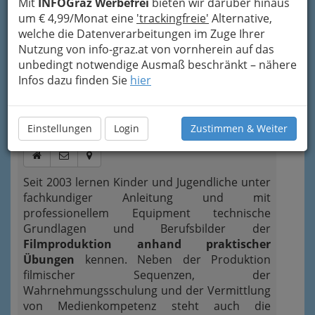
Mit
INFOGraz Werbefrei
bieten wir darüber hinaus
um € 4,99/Monat eine
'trackingfreie'
Alternative,
Bezirksauswahl
welche die Datenverarbeitungen im Zuge Ihrer
Nutzung von info-graz.at von vornherein auf das
Alle Bezirke
unbedingt notwendige Ausmaß beschränkt – nähere
Infos dazu finden Sie
hier
1
Kulturverein TAG theateragenda
Maiffredygasse 11, 8010 Graz
+43 316 319 966
Einstellungen
Login
Zustimmen & Weiter
Seit 2003 lernen Kinder und Jugendliche unter
fachkundiger Anleitung und mit
professionellem Equipment technische
Grundlagen und Berufsbilder der
Filmproduktion anhand praktischer
Übungen
kennen. Neben der Produktion
filmischer Sequenzen, der
Wahrnehmungsschulung und der Vermittlung
von Medienkompetenz steht auch die