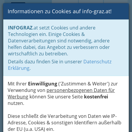
Toggle navi
Suche
Login
Menü
Informationen zu Cookies auf info-graz.at!
Home
Branchen
Tourismus & Freizeitwirtschaft
INFOGRAZ
.at setzt Cookies und andere
Freizeitbetriebe
Vermittlung von Dienstverträgen für Künstler
Technologien ein. Einige Cookies &
Datenverarbeitungen sind notwendig, andere
Vermittlung von
helfen dabei, das Angebot zu verbessern oder
wirtschaftlich zu betreiben.
Dienstverträgen für Künstler
Details dazu finden Sie in unserer
Datenschutz
Erklärung
.
Mit Ihrer
Einwilligung
('Zustimmen & Weiter') zur
Verwendung von
personenbezogenen Daten für
Werbung
können Sie unsere Seite
kostenfrei
nutzen.
Künstlervermittler,
Künstlervermittlung,
Diese schließt die Verarbeitung von Daten wie IP-
Künstlermanagement,
Adresse, Cookies & sonstigen Identifiern außerhalb
der EU (u.a. USA) ein.
Künstleragentur