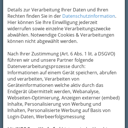
Hinsichtlich
Details zur Verarbeitung Ihrer Daten und Ihren
Künstlervermittlung/Künstleragentur ist
Rechten finden Sie in der
Datenschutzinformation
.
folgendes grundsätzlich zu unterscheiden:
Hier können Sie Ihre Einwilligung jederzeit
widerrufen sowie einzelne Verarbeitungszwecke
Vermittlung von Dienstverträgen für
abwählen. Notwendige Cookies & Verarbeitungen
Künstler
können nicht abgewählt werden.
Dies ist ein
Nach Ihrer Zustimmung (Art. 6 Abs. 1 lit. a DSGVO)
bewilligungspflichtiges
führen wir und unsere Partner folgende
Gewerbe. Ein
Datenverarbeitungsprozesse durch:
Dienstvertrag, der mit
Informationen auf einem Gerät speichern, abrufen
dieser
und verarbeiten, Verarbeiten von
Gewerbeberechtigung
Geräteinformationen welche aktiv durch das
vermittelt werden darf, liegt immer dann vor,
Endgerät übermittelt werden, Webanalyse,
wenn der Künstler unselbständig tätig ist, d.h.,
Webseiten-Optimierung, Anzeigen externer (embed)
beim jeweiligen Auftraggeber in den Betrieb
Inhalte, Personalisierung von Werbung und
eingegliedert arbeitet, dort sozialversichert wird
Inhalten, Personalisierte Werbung auf Basis von
(kranken-, pensions-, unfall-,
Login-Daten, Werbeerfolgsmessung
arbeitslosenversichert), wenn der Dienstgeber
ihm die Lohnsteuer abzieht usw.
Mehr....