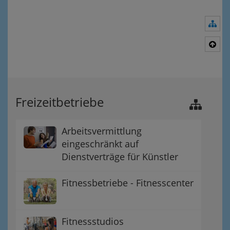
Nav
Nac
Freizeitbetriebe
Arbeitsvermittlung
eingeschränkt auf
Dienstverträge für Künstler
Fitnessbetriebe - Fitnesscenter
Fitnessstudios