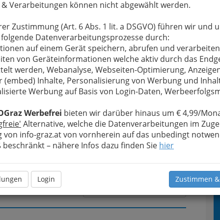
 & Verarbeitungen können nicht abgewählt werden.
rer Zustimmung (Art. 6 Abs. 1 lit. a DSGVO) führen wir und 
u bewahren
, verwenden wir an dieser Stelle zur
 folgende Datenverarbeitungsprozesse durch:
Formular. Ihre Nachricht wird nach dem Absenden
tionen auf einem Gerät speichern, abrufen und verarbeiten
Gesellschaft m.b.H. weitergeleitet.
iten von Geräteinformationen welche aktiv durch das Endg
telt werden, Webanalyse, Webseiten-Optimierung, Anzeige
Meine Nachricht
r (embed) Inhalte, Personalisierung von Werbung und Inhal
lisierte Werbung auf Basis von Login-Daten, Werbeerfolg
OGraz Werbefrei
bieten wir darüber hinaus um € 4,99/Mona
gfreie'
Alternative, welche die Datenverarbeitungen im Zuge
 von info-graz.at von vornherein auf das unbedingt notwen
beschränkt – nähere Infos dazu finden Sie
hier
llungen
Login
Zustimmen &
Meine Nachricht senden