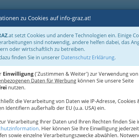
tionen zu Cookies auf info-graz.at!
B
F
G
B
GEN
LOGS
OTOS
ASTRONOMIE
RANCHEN
RAZ
.at setzt Cookies und andere Technologien ein. Einige C
eitbetriebe
Vermittlung von Dienstverträgen für Künstler
rarbeitungen sind notwendig, andere helfen dabei, das An
ern oder wirtschaftlich zu betreiben.
 dazu finden Sie in unserer
Datenschutz Erklärung
.
F
er
Einwilligung
('Zustimmen & Weiter') zur Verwendung von
enbezogenen Daten für Werbung
können Sie unsere Seite
rei
nutzen.
chließt die Verarbeitung von Daten wie IP-Adresse, Cookies 
n Identifiern außerhalb der EU (u.a. USA) ein.
 zur Verarbeitung Ihrer Daten und Ihren Rechten finden Sie i
hutzinformation
. Hier können Sie Ihre Einwilligung jederzeit
fen sowie einzelne Verarbeitungszwecke abwählen. Notwen