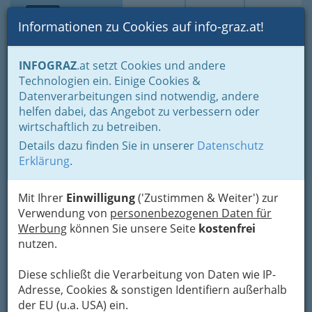
Toggle navi
Suche
Login
Menü
Informationen zu Cookies auf info-graz.at!
Home
Branchen
Tourismus & Freizeitwirtschaft
INFOGRAZ
.at setzt Cookies und andere
Freizeitbetriebe
Vermittlung von Dienstverträgen für Künstler
Technologien ein. Einige Cookies &
Fortsetzung - Vermittlung von Dienstverträgen für Künstler
Datenverarbeitungen sind notwendig, andere
helfen dabei, das Angebot zu verbessern oder
Fortsetzung - Vermittlung
wirtschaftlich zu betreiben.
von Dienstverträgen für
Details dazu finden Sie in unserer
Datenschutz
Erklärung
.
Künstler
Mit Ihrer
Einwilligung
('Zustimmen & Weiter') zur
Liste der Agenturen
Verwendung von
personenbezogenen Daten für
Im Regelfall kommt es
Werbung
können Sie unsere Seite
kostenfrei
zu solchen
nutzen.
Dienstverträgen bei
Opernhäusern und
Diese schließt die Verarbeitung von Daten wie IP-
großen Theatern, aber
Adresse, Cookies & sonstigen Identifiern außerhalb
auch bei Nachtclubs, in Bars udgl. Das zeitliche
der EU (u.a. USA) ein.