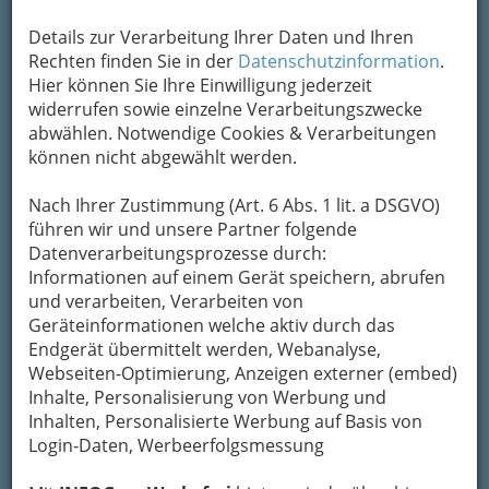
Ausmaß der Beschäftigung ist ein Indiz, aber
nicht allein entscheidend für die Abgrenzung.
Details zur Verarbeitung Ihrer Daten und Ihren
Rechten finden Sie in der
Datenschutzinformation
.
Vermittlung von Werkverträgen für
Hier können Sie Ihre Einwilligung jederzeit
Künstler
widerrufen sowie einzelne Verarbeitungszwecke
Dabei handelt es sich
abwählen. Notwendige Cookies & Verarbeitungen
um ein freies Gewerbe
können nicht abgewählt werden.
im Sinne der
Gewerbeordnung,
Nach Ihrer Zustimmung (Art. 6 Abs. 1 lit. a DSGVO)
wonach ausschließlich
führen wir und unsere Partner folgende
Werkverträge
Datenverarbeitungsprozesse durch:
vermittelt werden dürfen. Ein Werkvertrag liegt
Informationen auf einem Gerät speichern, abrufen
immer dann vor, wenn der Künstler selbständig
und verarbeiten, Verarbeiten von
agiert, also unternehmerisch, d.h. im Klartext:
Geräteinformationen welche aktiv durch das
Endgerät übermittelt werden, Webanalyse,
Er (der Künstler) versteuert sich selbst,
Webseiten-Optimierung, Anzeigen externer (embed)
versichert sich selbst (sofern er dies will) usw. Er
Inhalte, Personalisierung von Werbung und
wird nicht Dienstnehmer des Auftraggebers (=
Inhalten, Personalisierte Werbung auf Basis von
bei der Person oder Stelle, wohin er vermittelt
Login-Daten, Werbeerfolgsmessung
wird).