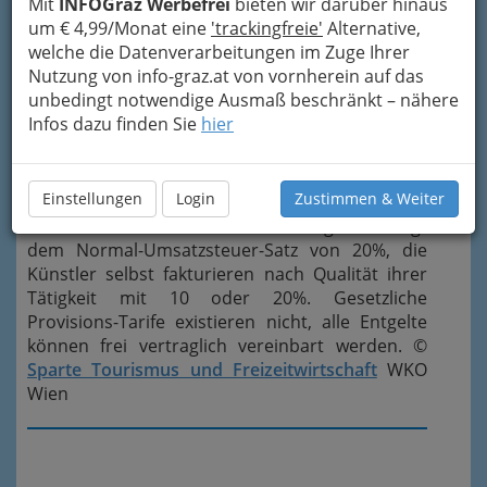
Mit
INFOGraz Werbefrei
bieten wir darüber hinaus
Künstlermanagement
um € 4,99/Monat eine
'trackingfreie'
Alternative,
welche die Datenverarbeitungen im Zuge Ihrer
Das
Nutzung von info-graz.at von vornherein auf das
Künstlermanagement
unbedingt notwendige Ausmaß beschränkt – nähere
für Künstler aller Art
Infos dazu finden Sie
hier
(Dienst- und
Werkverträge) ist von
der
Einstellungen
Login
Zustimmen & Weiter
Gewerbeberechtigung für das freie Gewerbe
miterfasst. Die Künstlervermittlung unterliegt
dem Normal-Umsatzsteuer-Satz von 20%, die
Künstler selbst fakturieren nach Qualität ihrer
Tätigkeit mit 10 oder 20%. Gesetzliche
Provisions-Tarife existieren nicht, alle Entgelte
können frei vertraglich vereinbart werden. ©
Sparte Tourismus und Freizeitwirtschaft
WKO
Wien