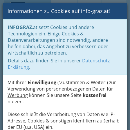
Toggle navi
Suche
Login
Menü
Informationen zu Cookies auf info-graz.at!
Home
Branchen
Tourismus & Freizeitwirtschaft
INFOGRAZ
.at setzt Cookies und andere
Freizeitbetriebe
Technologien ein. Einige Cookies &
Buchmacher / Totalisateure / Wettbüros / Wettkommissäre
Datenverarbeitungen sind notwendig, andere
Nav
helfen dabei, das Angebot zu verbessern oder
Buchmacher / Totalisateure
wirtschaftlich zu betreiben.
/ Wettbüros /
Details dazu finden Sie in unserer
Datenschutz
Erklärung
.
Wettkommissäre
Mit Ihrer
Einwilligung
('Zustimmen & Weiter') zur
Verwendung von
personenbezogenen Daten für
Bezirksauswahl
Werbung
können Sie unsere Seite
kostenfrei
Alle Bezirke
nutzen.
1
Diese schließt die Verarbeitung von Daten wie IP-
Österreichische Sportwetten
Adresse, Cookies & sonstigen Identifiern außerhalb
Gesellschaft m.b.H.
der EU (u.a. USA) ein.