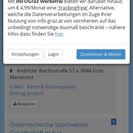
Mit
INFOGraz Werbefrei
bieten wir darüber hinaus
Mariatrost
um € 4,99/Monat eine
'trackingfreie'
Alternative,
welche die Datenverarbeitungen im Zuge Ihrer
E-Mail
Karte & Routenplaner
Nutzung von info-graz.at von vornherein auf das
Eintrag ändern
unbedingt notwendige Ausmaß beschränkt – nähere
Kategorien
Infos dazu finden Sie
hier
4
Österreichische Sportwetten
Einstellungen
Login
Zustimmen & Weiter
Gesellschaft m.b.H.
Andritzer Reichsstraße 57 a, 8044 Graz-
Mariatrost
E-Mail
Karte & Routenplaner
Eintrag ändern
Kategorien
5
Österreichische Sportwetten
Gesellschaft m.b.H.