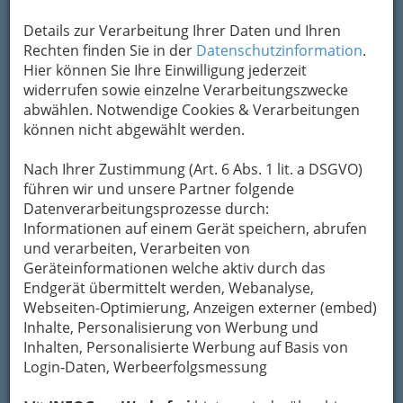
Alte Poststraße 114, 8020 Graz
Details zur Verarbeitung Ihrer Daten und Ihren
E-Mail
Karte & Routenplaner
Rechten finden Sie in der
Datenschutzinformation
.
Eintrag ändern
Hier können Sie Ihre Einwilligung jederzeit
widerrufen sowie einzelne Verarbeitungszwecke
Kategorien
abwählen. Notwendige Cookies & Verarbeitungen
können nicht abgewählt werden.
2
Österreichische Sportwetten
Nach Ihrer Zustimmung (Art. 6 Abs. 1 lit. a DSGVO)
Gesellschaft m.b.H.
führen wir und unsere Partner folgende
Andreas-Hofer-Platz 1, 8010 Graz
Datenverarbeitungsprozesse durch:
Informationen auf einem Gerät speichern, abrufen
E-Mail
Karte & Routenplaner
und verarbeiten, Verarbeiten von
Eintrag ändern
Geräteinformationen welche aktiv durch das
Endgerät übermittelt werden, Webanalyse,
Kategorien
Webseiten-Optimierung, Anzeigen externer (embed)
Inhalte, Personalisierung von Werbung und
3
Österreichische Sportwetten
Inhalten, Personalisierte Werbung auf Basis von
Login-Daten, Werbeerfolgsmessung
Gesellschaft m.b.H.
Andritzer Reichsstraße 37 b, 8044 Graz-