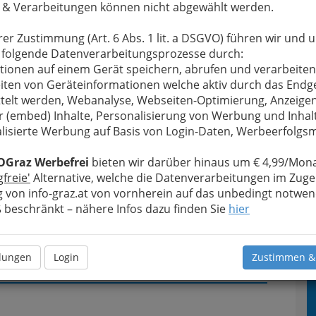
 & Verarbeitungen können nicht abgewählt werden.
u bewahren
, verwenden wir an dieser Stelle zur
rer Zustimmung (Art. 6 Abs. 1 lit. a DSGVO) führen wir und 
Formular. Ihre Nachricht wird nach dem Absenden
 folgende Datenverarbeitungsprozesse durch:
verein TAG theateragenda weitergeleitet.
tionen auf einem Gerät speichern, abrufen und verarbeiten
iten von Geräteinformationen welche aktiv durch das Endg
Meine Nachricht
telt werden, Webanalyse, Webseiten-Optimierung, Anzeige
r (embed) Inhalte, Personalisierung von Werbung und Inhal
lisierte Werbung auf Basis von Login-Daten, Werbeerfolg
OGraz Werbefrei
bieten wir darüber hinaus um € 4,99/Mona
gfreie'
Alternative, welche die Datenverarbeitungen im Zuge
 von info-graz.at von vornherein auf das unbedingt notwen
beschränkt – nähere Infos dazu finden Sie
hier
Meine Nachricht senden
llungen
Login
Zustimmen &