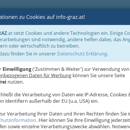
tionen zu Cookies auf info-graz.at!
B
F
G
B
GEN
LOGS
OTOS
ASTRONOMIE
RANCHEN
RAZ
.at setzt Cookies und andere Technologien ein. Einige C
eitbetriebe
Vermittlung von Dienstverträgen für Künstler
rarbeitungen sind notwendig, andere helfen dabei, das An
ern oder wirtschaftlich zu betreiben.
genda
 dazu finden Sie in unserer
Datenschutz Erklärung
.
F
er
Einwilligung
('Zustimmen & Weiter') zur Verwendung von
enbezogenen Daten für Werbung
können Sie unsere Seite
rei
nutzen.
chließt die Verarbeitung von Daten wie IP-Adresse, Cookies 
n Identifiern außerhalb der EU (u.a. USA) ein.
 zur Verarbeitung Ihrer Daten und Ihren Rechten finden Sie i
hutzinformation
. Hier können Sie Ihre Einwilligung jederzeit
fen sowie einzelne Verarbeitungszwecke abwählen. Notwen