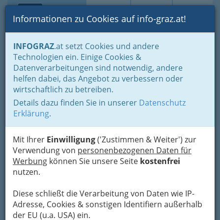
Toggle navi
Suche
Login
Menü
Informationen zu Cookies auf info-graz.at!
Home
Branchen
Tourismus & Freizeitwirtschaft
INFOGRAZ
.at setzt Cookies und andere
Freizeitbetriebe
Vermittlung von Dienstverträgen für Künstler
Technologien ein. Einige Cookies &
Ranzinger Christian
Datenverarbeitungen sind notwendig, andere
Nav
helfen dabei, das Angebot zu verbessern oder
Blümelstraße 16, 8020 Graz
wirtschaftlich zu betreiben.
Details dazu finden Sie in unserer
Datenschutz
Erklärung
.
Karte
Mit Ihrer
Einwilligung
('Zustimmen & Weiter') zur
Verwendung von
personenbezogenen Daten für
Werbung
können Sie unsere Seite
kostenfrei
Adresse mit Google Maps anschauen
nutzen.
Diese schließt die Verarbeitung von Daten wie IP-
Adresse, Cookies & sonstigen Identifiern außerhalb
der EU (u.a. USA) ein.