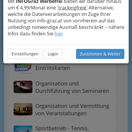
Mit
INFOGraz Werbefrei
bieten wir darüber hinaus
Dienstverträge für Künstler
um € 4,99/Monat eine
'trackingfreie'
Alternative,
welche die Datenverarbeitungen im Zuge Ihrer
Fitnessbetriebe - Fitnesscenter
Nutzung von info-graz.at von vornherein auf das
unbedingt notwendige Ausmaß beschränkt – nähere
Infos dazu finden Sie
hier
Fitnessstudios
Einstellungen
Login
Zustimmen & Weiter
Kartenbüros - Tickets,
Eintrittskarten
Organisation und
Durchführung von Seminaren
Organisation und Vermittlung
von Veranstaltungen
Sportbetrieb - Tennis,