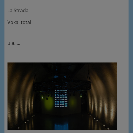
La Strada
Vokal total
u.a.....