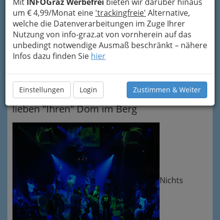
und eine Höhe von 11 Metern bieten Raum
Mit
INFOGraz Werbefrei
bieten wir darüber hinaus
für die vielfältigsten Veranstaltungen
um € 4,99/Monat eine
'trackingfreie'
Alternative,
: von
Konzerten aller Stilrichtungen (durch die
welche die Datenverarbeitungen im Zuge Ihrer
spezielle Wandverkleidung ergibt sich eine
Nutzung von info-graz.at von vornherein auf das
hervorragende Akustik), über Kongresse, Bälle,
unbedingt notwendige Ausmaß beschränkt – nähere
Theateraufführungen bis zu Clubbings,
Infos dazu finden Sie
hier
aufwändigen Firmenpräsentationen und
Kundenempfängen.
Einstellungen
Login
Zustimmen & Weiter
Nicht nur die Grazer und Grazerinnen
lieben "Ihren" Dom im Berg
Nichts