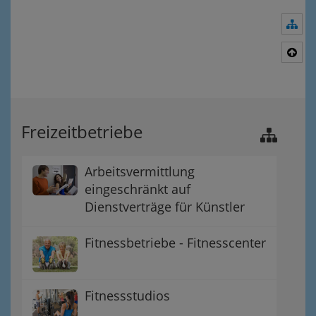
Nav
Nac
Freizeitbetriebe
Arbeitsvermittlung
eingeschränkt auf
Dienstverträge für Künstler
Fitnessbetriebe - Fitnesscenter
Fitnessstudios