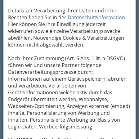
Details zur Verarbeitung Ihrer Daten und Ihren
Das
Rechten finden Sie in der
Datenschutzinformation
.
Hier können Sie Ihre Einwilligung jederzeit
widerrufen sowie einzelne Verarbeitungszwecke
abwählen. Notwendige Cookies & Verarbeitungen
können nicht abgewählt werden.
Nach Ihrer Zustimmung (Art. 6 Abs. 1 lit. a DSGVO)
jüngste Kind der Grazer Spielstätten ist der Dom
führen wir und unsere Partner folgende
im Berg.
Er ist in seiner Art absolut einmalig
Datenverarbeitungsprozesse durch:
und wohl der originellste geschlossene
Informationen auf einem Gerät speichern, abrufen
Veranstaltungsort in Graz, wenn nicht in
und verarbeiten, Verarbeiten von
ganz Österreich
.
Geräteinformationen welche aktiv durch das
Die Idee, mitten in der steirischen
Endgerät übermittelt werden, Webanalyse,
Landeshauptstadt einen großen,
Webseiten-Optimierung, Anzeigen externer (embed)
multifunktionalen Raum aus dem Felsen zu
Inhalte, Personalisierung von Werbung und
schlagen, wurde 1999 realisiert und anlässlich
Inhalten, Personalisierte Werbung auf Basis von
der Landesausstellung im Jahr 2000 eröffnet.
Login-Daten, Werbeerfolgsmessung
Eine Gesamtfläche von 733 Quadratmetern