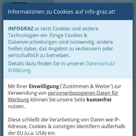
Toggle navi
Suche
Login
Menü
Informationen zu Cookies auf info-graz.at!
Home
Branchen
Tourismus & Freizeitwirtschaft
INFOGRAZ
.at setzt Cookies und andere
Freizeitbetriebe
Veranstaltung und Betrieb von Messen
Technologien ein. Einige Cookies &
Dom im Berg - Grazer
Datenverarbeitungen sind notwendig, andere
helfen dabei, das Angebot zu verbessern oder
Spielstätten
wirtschaftlich zu betreiben.
Details dazu finden Sie in unserer
Datenschutz
Schloßbergplatz 1, 8010 Graz
Erklärung
.
+43 316 8008 - 9017
Mit Ihrer
Einwilligung
('Zustimmen & Weiter') zur
Verwendung von
personenbezogenen Daten für
Werbung
können Sie unsere Seite
kostenfrei
Extravaganz im Berg
nutzen.
Diese schließt die Verarbeitung von Daten wie IP-
Adresse, Cookies & sonstigen Identifiern außerhalb
der EU (u.a. USA) ein.