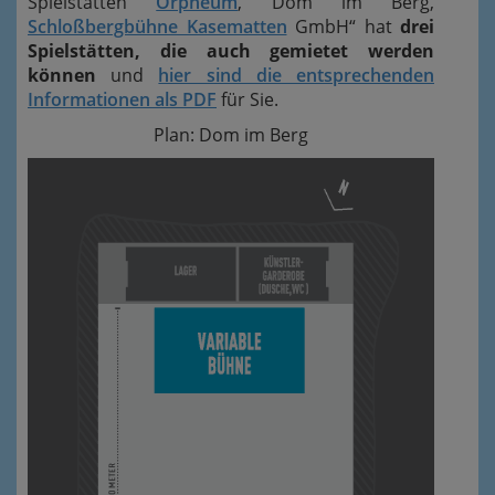
Spielstätten
Orpheum
, Dom im Berg,
Schloßbergbühne Kasematten
GmbH“ hat
drei
Spielstätten, die auch gemietet werden
können
und
hier sind die entsprechenden
Informationen als PDF
für Sie.
Plan: Dom im Berg