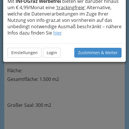
Orpheum Extra, Kulturcafé, Besprechungsraum
Mit
INFOGraz Werbefrei
bieten wir darüber hinaus
oder Foyer) für Ihre Veranstaltung zu mieten
um € 4,99/Monat eine
'trackingfreie'
Alternative,
oder gleich das ganze Haus zu nutzen.
welche die Datenverarbeitungen im Zuge Ihrer
Nutzung von info-graz.at von vornherein auf das
Das Haus besticht durch seine Flexibilität:
unbedingt notwendige Ausmaß beschränkt – nähere
Alles ist möglich. So kann beispielsweise die
Infos dazu finden Sie
hier
Bühne in die Veranstaltung eingebaut werden.
Vice versa kann aber auch der Saal als Bühne
fungieren.
Einstellungen
Login
Zustimmen & Weiter
Fakten
Fläche:
Gesamtfläche: 1.500 m2
Großer Saal: 300 m2