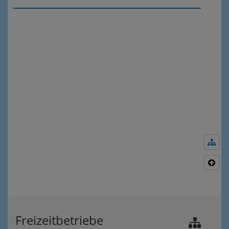
Nav
Nac
Freizeitbetriebe