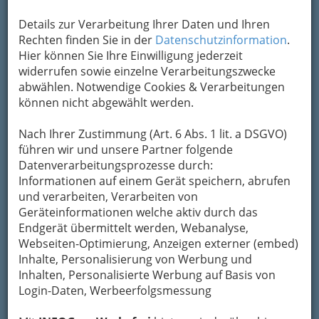
Michael Niavarani & Viktor Gernot
Orpheum - DAS Kulturzentrum
Details zur Verarbeitung Ihrer Daten und Ihren
Rechten finden Sie in der
Datenschutzinformation
.
Hier können Sie Ihre Einwilligung jederzeit
widerrufen sowie einzelne Verarbeitungszwecke
abwählen. Notwendige Cookies & Verarbeitungen
können nicht abgewählt werden.
Nach Ihrer Zustimmung (Art. 6 Abs. 1 lit. a DSGVO)
führen wir und unsere Partner folgende
Datenverarbeitungsprozesse durch:
Informationen auf einem Gerät speichern, abrufen
und verarbeiten, Verarbeiten von
Geräteinformationen welche aktiv durch das
Vielfalt
wird im Orpheum groß geschrieben.
Endgerät übermittelt werden, Webanalyse,
Diese zeichnet sich
sowohl in der Ausstattung
Webseiten-Optimierung, Anzeigen externer (embed)
als auch im Programm dieses
Inhalte, Personalisierung von Werbung und
traditionsreichen Hauses
mit dem besonderen
Inhalten, Personalisierte Werbung auf Basis von
Flair aus. Sie haben die Möglichkeit
Login-Daten, Werbeerfolgsmessung
unterschiedlichste Räume (großer Saal,