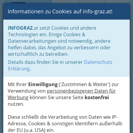
Toggle navi
Suche
Login
Menü
Informationen zu Cookies auf info-graz.at!
Home
Branchen
Tourismus & Freizeitwirtschaft
INFOGRAZ
.at setzt Cookies und andere
Freizeitbetriebe
Veranstaltung und Betrieb von Messen
Technologien ein. Einige Cookies &
Orpheum - Grazer
Datenverarbeitungen sind notwendig, andere
helfen dabei, das Angebot zu verbessern oder
Spielstätten Orpheum, Dom
wirtschaftlich zu betreiben.
im Berg und
Details dazu finden Sie in unserer
Datenschutz
Schloßbergbühne
Erklärung
.
Kasematten GmbH
Mit Ihrer
Einwilligung
('Zustimmen & Weiter') zur
Orpheumgasse 8, 8020 Graz
Verwendung von
personenbezogenen Daten für
+43 316 8008 - 9017
Werbung
können Sie unsere Seite
kostenfrei
nutzen.
Diese schließt die Verarbeitung von Daten wie IP-
„So leid es uns tut, das Grazer Orpheum ist
Adresse, Cookies & sonstigen Identifiern außerhalb
unsere bevorzugte Spielstätte!“
der EU (u.a. USA) ein.