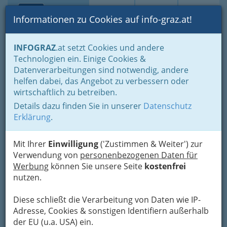
Toggle navi
Suche
Login
Menü
Informationen zu Cookies auf info-graz.at!
Home
Branchen
Bauen - der Weg zum eigenen Haus
INFOGRAZ
.at setzt Cookies und andere
Diverses zum Thema - Bauen & Wohnen
Technologien ein. Einige Cookies &
EPG Vermögensverwaltungs
Datenverarbeitungen sind notwendig, andere
Nav
helfen dabei, das Angebot zu verbessern oder
GmbH
wirtschaftlich zu betreiben.
Details dazu finden Sie in unserer
Datenschutz
Harter Straße 1, 8010 Graz
Erklärung
.
+43 316 262 267
+43 316 2622 67-13
Mit Ihrer
Einwilligung
('Zustimmen & Weiter') zur
Verwendung von
personenbezogenen Daten für
Werbung
können Sie unsere Seite
kostenfrei
nutzen.
Karte
Diese schließt die Verarbeitung von Daten wie IP-
Adresse mit Google Maps anschauen
Adresse, Cookies & sonstigen Identifiern außerhalb
der EU (u.a. USA) ein.