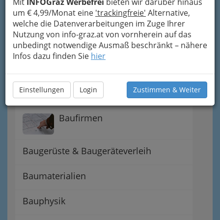
Mit
INFOGraz Werbefrei
bieten wir darüber hinaus
um € 4,99/Monat eine
'trackingfreie'
Alternative,
Notfall - Hotlines
welche die Datenverarbeitungen im Zuge Ihrer
Nutzung von info-graz.at von vornherein auf das
Planen & Gestalten
unbedingt notwendige Ausmaß beschränkt – nähere
Infos dazu finden Sie
hier
Architekten
Einstellungen
Login
Zustimmen & Weiter
Bäder - Pools - Badezimmer
Baufirmen
Baugerüste & Baugeräteverleih
Baumaterialien
Bauphysik