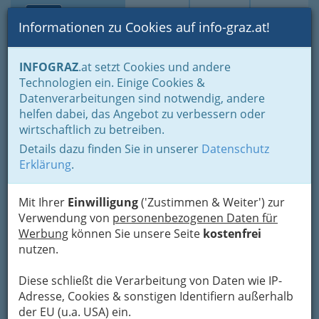
Toggle navi
Suche
Login
Menü
Informationen zu Cookies auf info-graz.at!
Home
Branchen
Einkaufen & Schenken - der Handel
INFOGRAZ
.at setzt Cookies und andere
Handel in Graz
Einkaufen nach Ladenschluss
Technologien ein. Einige Cookies &
BIPA Parfumerien
Datenverarbeitungen sind notwendig, andere
helfen dabei, das Angebot zu verbessern oder
Gesellschaft m.b.H.
wirtschaftlich zu betreiben.
Details dazu finden Sie in unserer
Datenschutz
Hauptbahnhof Top 14-15, 8020 Graz
Erklärung
.
+43 316 723 642
+43 316 723 642
+43 800 207 007
Mit Ihrer
Einwilligung
('Zustimmen & Weiter') zur
Verwendung von
personenbezogenen Daten für
Werbung
können Sie unsere Seite
kostenfrei
nutzen.
Karte
Diese schließt die Verarbeitung von Daten wie IP-
Adresse, Cookies & sonstigen Identifiern außerhalb
Adresse mit Google Maps anschauen
der EU (u.a. USA) ein.