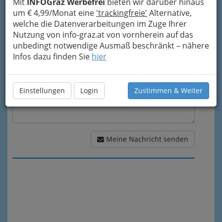
Mit
INFOGraz Werbefrei
bieten wir darüber hinaus
um € 4,99/Monat eine
'trackingfreie'
Alternative,
Meine Nachricht
welche die Datenverarbeitungen im Zuge Ihrer
Nutzung von info-graz.at von vornherein auf das
unbedingt notwendige Ausmaß beschränkt – nähere
Infos dazu finden Sie
hier
Einstellungen
Login
Zustimmen & Weiter
Meine Nachricht senden