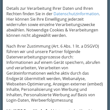
Details zur Verarbeitung Ihrer Daten und Ihren
Rechten finden Sie in der
Datenschutzinformation
.
Kontaktaufnahme
Hier können Sie Ihre Einwilligung jederzeit
widerrufen sowie einzelne Verarbeitungszwecke
Um die Info-Graz Firmen
vor Spam-Mails zu
abwählen. Notwendige Cookies & Verarbeitungen
bewahren
, verwenden wir an dieser Stelle zur
können nicht abgewählt werden.
Übermittlung Ihrer Nachricht ein sicheres
Formular. Ihre Nachricht wird nach dem
Nach Ihrer Zustimmung (Art. 6 Abs. 1 lit. a DSGVO)
Absenden umgehend per Mail an das
führen wir und unsere Partner folgende
Unternehmen BIPA Parfumerien Gesellschaft
Datenverarbeitungsprozesse durch:
m.b.H. weitergeleitet.
Informationen auf einem Gerät speichern, abrufen
Mein Name
und verarbeiten, Verarbeiten von
Geräteinformationen welche aktiv durch das
Endgerät übermittelt werden, Webanalyse,
Meine Email Adresse
Webseiten-Optimierung, Anzeigen externer (embed)
Inhalte, Personalisierung von Werbung und
Inhalten, Personalisierte Werbung auf Basis von
Login-Daten, Werbeerfolgsmessung
Mein Betreff