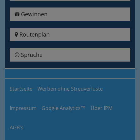
Gewinnen
Routenplan
Sprüche
Startseite
Werben ohne Streuverluste
Impressum
Google Analytics™
Über IPM
AGB's