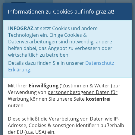
Toggle navi
Suche
Login
Menü
Informationen zu Cookies auf info-graz.at!
Home
Branchen
Einkaufen & Schenken - der Handel
INFOGRAZ
.at setzt Cookies und andere
Handel in Graz
Einkaufsführer (Einzelhandel)
Technologien ein. Einige Cookies &
Plaschg Boote
Datenverarbeitungen sind notwendig, andere
Nav
helfen dabei, das Angebot zu verbessern oder
Alleegasse 16, 8054 Graz
wirtschaftlich zu betreiben.
+43 316 283 811
Details dazu finden Sie in unserer
Datenschutz
Erklärung
.
Mit Ihrer
Einwilligung
('Zustimmen & Weiter') zur
Karte
Verwendung von
personenbezogenen Daten für
Werbung
können Sie unsere Seite
kostenfrei
nutzen.
Adresse mit Google Maps anschauen
Diese schließt die Verarbeitung von Daten wie IP-
Adresse, Cookies & sonstigen Identifiern außerhalb
der EU (u.a. USA) ein.