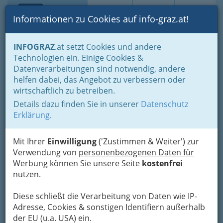
Toggle navi
Suche
Login
Menü
Informationen zu Cookies auf info-graz.at!
Home
Branchen
Einkaufen & Schenken - der Handel
INFOGRAZ
.at setzt Cookies und andere
Handel in Graz
Einkaufsführer (Einzelhandel)
Technologien ein. Einige Cookies &
Antiquarum
Datenverarbeitungen sind notwendig, andere
Nav
helfen dabei, das Angebot zu verbessern oder
Kalchberggasse 5, 8010 Graz
wirtschaftlich zu betreiben.
+43 316 830 562
Details dazu finden Sie in unserer
Datenschutz
+43 316 830 562
Erklärung
.
+43 664 325 10 51
Mit Ihrer
Einwilligung
('Zustimmen & Weiter') zur
Verwendung von
personenbezogenen Daten für
Werbung
können Sie unsere Seite
kostenfrei
Karte
nutzen.
Diese schließt die Verarbeitung von Daten wie IP-
Karte anzeigen
Adresse, Cookies & sonstigen Identifiern außerhalb
der EU (u.a. USA) ein.