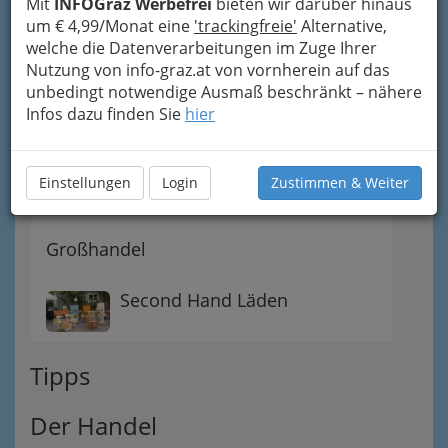
Mit
INFOGraz Werbefrei
bieten wir darüber hinaus
um € 4,99/Monat eine
'trackingfreie'
Alternative,
welche die Datenverarbeitungen im Zuge Ihrer
Einkaufsführer (Einzelhandel)
Nutzung von info-graz.at von vornherein auf das
unbedingt notwendige Ausmaß beschränkt – nähere
Infos dazu finden Sie
hier
Dinge des täglichen Lebens
Einstellungen
Login
Zustimmen & Weiter
Spezielles Einkaufen und Schenken
Großhandel
Second Hand Läden
Tipps
Der Handel