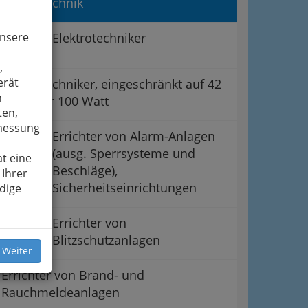
Elektrotechnik
unsere
Elektrotechniker
,
erät
Elektrotechniker, eingeschränkt auf 42
n
Volt oder 100 Watt
ten,
smessung
Errichter von Alarm-Anlagen
(ausg. Sperrsysteme und
t eine
Beschläge),
 Ihrer
Sicherheitseinrichtungen
dige
Errichter von
Blitzschutzanlagen
 Weiter
Errichter von Brand- und
Rauchmeldeanlagen