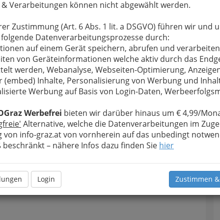
 & Verarbeitungen können nicht abgewählt werden.
rer Zustimmung (Art. 6 Abs. 1 lit. a DSGVO) führen wir und 
 folgende Datenverarbeitungsprozesse durch:
tionen auf einem Gerät speichern, abrufen und verarbeiten
iten von Geräteinformationen welche aktiv durch das Endg
telt werden, Webanalyse, Webseiten-Optimierung, Anzeige
r (embed) Inhalte, Personalisierung von Werbung und Inhal
lisierte Werbung auf Basis von Login-Daten, Werbeerfolg
OGraz Werbefrei
bieten wir darüber hinaus um € 4,99/Mona
gfreie'
Alternative, welche die Datenverarbeitungen im Zuge
 von info-graz.at von vornherein auf das unbedingt notwen
beschränkt – nähere Infos dazu finden Sie
hier
llungen
Login
Zustimmen &