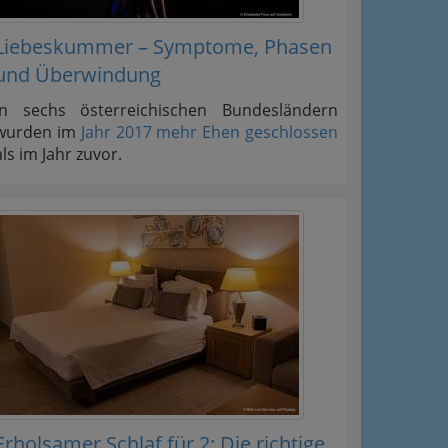
Liebeskummer – Symptome, Phasen
und Überwindung
In sechs österreichischen Bundesländern
wurden im
Jahr 2017 mehr Ehen geschlossen
als im Jahr zuvor.
Erholsamer Schlaf für 2: Die richtige