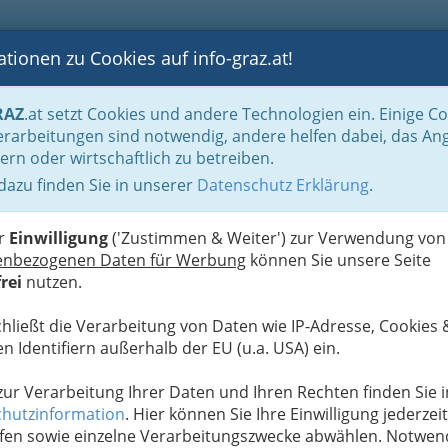
tionen zu Cookies auf info-graz.at!
B
F
G
B
GEN
LOGS
OTOS
ASTRONOMIE
RANCHEN
RAZ
.at setzt Cookies und andere Technologien ein. Einige C
be & Handwerk, Gliederung der WKO
Landesinnung der Elektro-, Gebäude-, 
rarbeitungen sind notwendig, andere helfen dabei, das An
ern oder wirtschaftlich zu betreiben.
 Rudlof
 dazu finden Sie in unserer
Datenschutz Erklärung
.
E
er
Einwilligung
('Zustimmen & Weiter') zur Verwendung von
K
enbezogenen Daten für Werbung
können Sie unsere Seite
rei
nutzen.
chließt die Verarbeitung von Daten wie IP-Adresse, Cookies 
n Identifiern außerhalb der EU (u.a. USA) ein.
 zur Verarbeitung Ihrer Daten und Ihren Rechten finden Sie i
hutzinformation
. Hier können Sie Ihre Einwilligung jederzeit
fen sowie einzelne Verarbeitungszwecke abwählen. Notwen