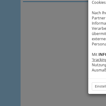
Cookies
Nach Ih
Partner
Informa
Verarbe
übermit
externe
Persona
Mit
INF
'trackin
Nutzung
Ausmaß 
Einste