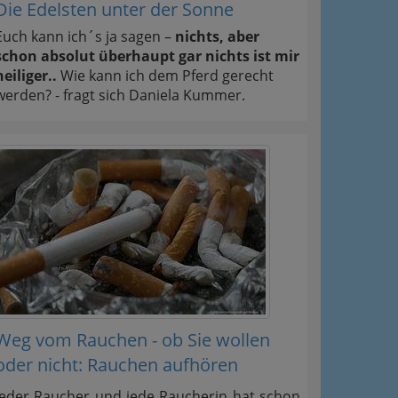
Die Edelsten unter der Sonne
Euch kann ich´s ja sagen –
nichts, aber
schon absolut überhaupt gar nichts ist mir
heiliger..
Wie kann ich dem Pferd gerecht
werden? - fragt sich Daniela Kummer.
Weg vom Rauchen - ob Sie wollen
oder nicht: Rauchen aufhören
Jeder Raucher und jede Raucherin hat schon