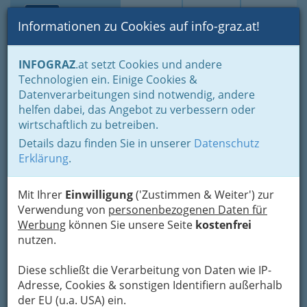
Toggle navi
Suche
Login
Menü
Informationen zu Cookies auf info-graz.at!
Home
Branchen
Gewerbe, Handwerk, Banken
INFOGRAZ
.at setzt Cookies und andere
Gewerbe & Handwerk, Gliederung der WKO
Technologien ein. Einige Cookies &
Landesinnung der Elektro-, Gebäude-, Alarm- und
Datenverarbeitungen sind notwendig, andere
Kommunikationstechniker
Elektro-, Audio-, Video- und Alarmanlagentechniker - verschiedene
helfen dabei, das Angebot zu verbessern oder
Gewerbe
wirtschaftlich zu betreiben.
Nav
Details dazu finden Sie in unserer
Datenschutz
Elektro-, Audio-, Video- und
Erklärung
.
Alarmanlagentechniker -
Mit Ihrer
Einwilligung
('Zustimmen & Weiter') zur
verschiedene Gewerbe in
Verwendung von
personenbezogenen Daten für
Graz und Graz-Umgebung
Werbung
können Sie unsere Seite
kostenfrei
nutzen.
Ihr
Videorekorder
oder
Fernseher
hat einen Defekt? Kein
Diese schließt die Verarbeitung von Daten wie IP-
Problem, hier auf dieser Seite finden Sie fähige
Adresse, Cookies & sonstigen Identifiern außerhalb
Videoelektroniker und Audioelektroniker
bzw.
der EU (u.a. USA) ein.
Videoelektronikerinnen und Audioelektronikerinnen, die Ihr