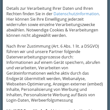
Gerät wieder reparieren!
Details zur Verarbeitung Ihrer Daten und Ihren
Rechten finden Sie in der
Datenschutzinformation
.
Bezirksauswahl
Hier können Sie Ihre Einwilligung jederzeit
Alle Bezirke
widerrufen sowie einzelne Verarbeitungszwecke
abwählen. Notwendige Cookies & Verarbeitungen
können nicht abgewählt werden.
1
Amschl & Gugg OEG
Kommunikationselektronik
Nach Ihrer Zustimmung (Art. 6 Abs. 1 lit. a DSGVO)
führen wir und unsere Partner folgende
Hugo-Schuchardt-Straße 24, 8010 Graz
Datenverarbeitungsprozesse durch:
Karte & Routenplaner
Eintrag ändern
Informationen auf einem Gerät speichern, abrufen
und verarbeiten, Verarbeiten von
Kategorien
Geräteinformationen welche aktiv durch das
Endgerät übermittelt werden, Webanalyse,
2
Webseiten-Optimierung, Anzeigen externer (embed)
Karl Binder
Inhalte, Personalisierung von Werbung und
Babenbergerstraße 88, 8020 Graz
Inhalten, Personalisierte Werbung auf Basis von
Login-Daten, Werbeerfolgsmessung
Karte & Routenplaner
Eintrag ändern
Kategorien