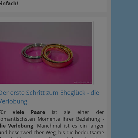
einfach!
Der erste Schritt zum Eheglück - die
Verlobung
Für
viele Paare
ist sie einer der
romantischsten Momente ihrer Beziehung -
die Verlobung
. Manchmal ist es ein langer
und beschwerlicher Weg, bis die bedeutsame