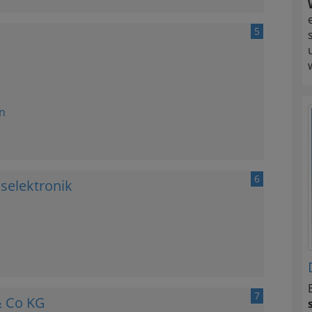
5
n
6
elektronik
7
& Co KG