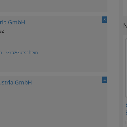
3
stria GmbH
N
az
n
GrazGutschein
4
Austria GmbH