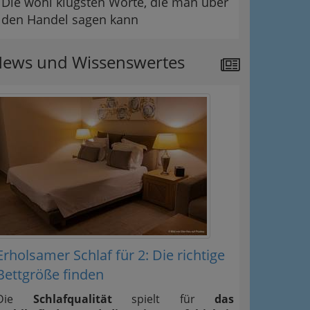
Die wohl klügsten Worte, die man über
den Handel sagen kann
ews und Wissenswertes
Erholsamer Schlaf für 2: Die richtige
Bettgröße finden
Die
Schlafqualität
spielt für
das