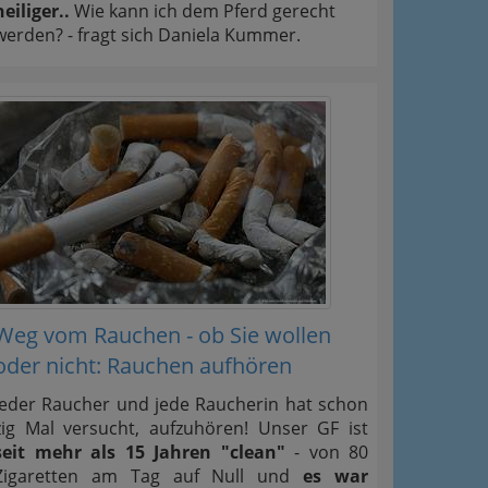
heiliger..
Wie kann ich dem Pferd gerecht
werden? - fragt sich Daniela Kummer.
Weg vom Rauchen - ob Sie wollen
oder nicht: Rauchen aufhören
Jeder Raucher und jede Raucherin hat schon
zig Mal versucht, aufzuhören! Unser GF ist
seit mehr als 15 Jahren "clean"
- von 80
Zigaretten am Tag auf Null und
es war