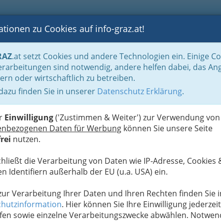
tionen zu Cookies auf info-graz.at!
B
F
G
B
GEN
LOGS
OTOS
ASTRONOMIE
RANCHEN
RAZ
.at setzt Cookies und andere Technologien ein. Einige C
Der Handel nach WKO-Gliederung
Radio- & Elektrohandel
Elektrogeräteei
rarbeitungen sind notwendig, andere helfen dabei, das An
ern oder wirtschaftlich zu betreiben.
 dazu finden Sie in unserer
Datenschutz Erklärung
.
N
er
Einwilligung
('Zustimmen & Weiter') zur Verwendung von
enbezogenen Daten für Werbung
können Sie unsere Seite
isch betriebener Gebrauchsgegenstand
für den privaten oder
rei
nutzen.
n damit eine, oder mehrere Aufgaben, mehr oder weniger mobil
vom Stromnetz mit Energie versorgt, oder sind als transportable
chließt die Verarbeitung von Daten wie IP-Adresse, Cookies 
n.
n Identifiern außerhalb der EU (u.a. USA) ein.
Alle Bezirke
 zur Verarbeitung Ihrer Daten und Ihren Rechten finden Sie i
hutzinformation
. Hier können Sie Ihre Einwilligung jederzeit
1
fen sowie einzelne Verarbeitungszwecke abwählen. Notwen