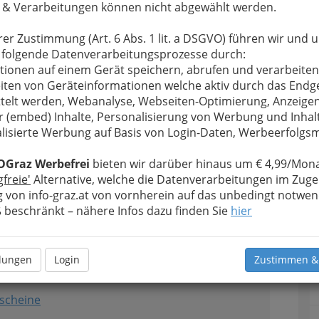
 & Verarbeitungen können nicht abgewählt werden.
rer Zustimmung (Art. 6 Abs. 1 lit. a DSGVO) führen wir und 
 folgende Datenverarbeitungsprozesse durch:
tionen auf einem Gerät speichern, abrufen und verarbeiten
iten von Geräteinformationen welche aktiv durch das Endg
telt werden, Webanalyse, Webseiten-Optimierung, Anzeige
ute wie auch morgen. Unser Bestreben ist der
r (embed) Inhalte, Personalisierung von Werbung und Inhal
zu unseren Kunden mit dem Ziel, individuell und
lisierte Werbung auf Basis von Login-Daten, Werbeerfolg
he einzugehen. Kundenparkplätze vorhanden!
OGraz Werbefrei
bieten wir darüber hinaus um € 4,99/Mona
gfreie'
Alternative, welche die Datenverarbeitungen im Zuge
 von info-graz.at von vornherein auf das unbedingt notwen
2
T
ft - A1-Shop Herrengasse
beschränkt – nähere Infos dazu finden Sie
hier
D
llungen
Login
Zustimmen &
scheine