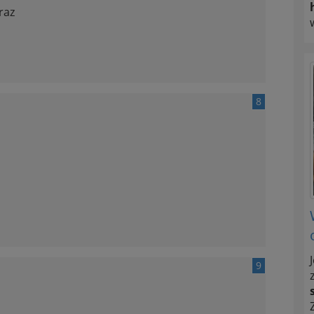
raz
8
9