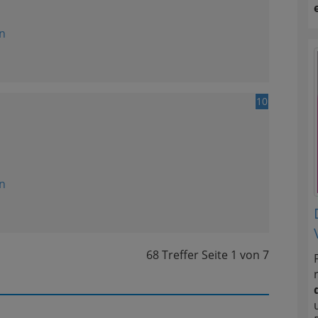
n
10
n
68 Treffer
Seite
1
von
7