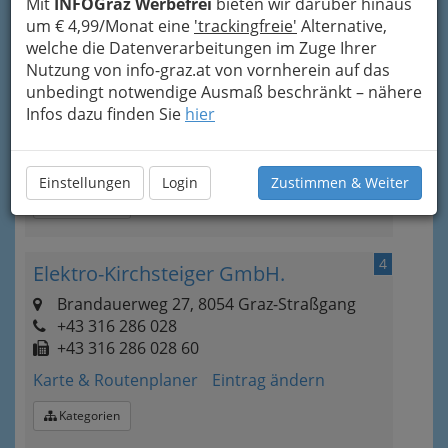
Mit
INFOGraz Werbefrei
bieten wir darüber hinaus
um € 4,99/Monat eine
'trackingfreie'
Alternative,
3
Han Anlagenbau Ges.m.b.H.
welche die Datenverarbeitungen im Zuge Ihrer
Nutzung von info-graz.at von vornherein auf das
Exerzierplatzstraße 85, 8051 Graz-Gösting
unbedingt notwendige Ausmaß beschränkt – nähere
+43 316 686 550-0
Infos dazu finden Sie
+43 316 686 550-13
hier
E-Mail
Karte & Routenplaner
Eintrag ändern
Einstellungen
Login
Zustimmen & Weiter
Kategorien
4
Elektro-Kirchsteiger GmbH.
Brandauerweg 27, 8054 Graz-Straßgang
+43 316 286 028
+43 316 286 028 60
Karte & Routenplaner
Eintrag ändern
Kategorien