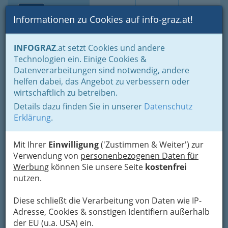
Toggle navi
Suche
Login
Menü
Informationen zu Cookies auf info-graz.at!
Home
Branchen
Einkaufen & Schenken - der Handel
INFOGRAZ
.at setzt Cookies und andere
Der Handel nach WKO-Gliederung
Radio- & Elektrohandel
Technologien ein. Einige Cookies &
Handel mit Elektroinstallationsmaterial
Datenverarbeitungen sind notwendig, andere
Nav
helfen dabei, das Angebot zu verbessern oder
Handel mit
wirtschaftlich zu betreiben.
Elektroinstallationsmaterial
Details dazu finden Sie in unserer
Datenschutz
Erklärung
.
Sie sind auf Ihrer Baustelle nun endlich zu den elektrischen
Mit Ihrer
Einwilligung
('Zustimmen & Weiter') zur
Leitungen angekommen bzw. sind nun bereit die Elektronik zu
Verwendung von
personenbezogenen Daten für
installieren. Elektroinstallationsmaterial wie Lichtschalter,
Werbung
können Sie unsere Seite
kostenfrei
Steckdosen, Verteiler, Sicherungskästen, e-Leitungen, und
nutzen.
vieles mehr werden Sie dann wohl benötigen.
Diese schließt die Verarbeitung von Daten wie IP-
Bezirksauswahl
Adresse, Cookies & sonstigen Identifiern außerhalb
Alle Bezirke
der EU (u.a. USA) ein.