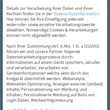
1
Details zur Verarbeitung Ihrer Daten und Ihren
ÖAG AG
Rechten finden Sie in der
Datenschutzinformation
.
Raiffeisenstraße 51, 8041 Graz-Liebenau
Hier können Sie Ihre Einwilligung jederzeit
+43 5 0406-7606
widerrufen sowie einzelne Verarbeitungszwecke
+43 1 76060-390
abwählen. Notwendige Cookies & Verarbeitungen
können nicht abgewählt werden.
E-Mail
Karte & Routenplaner
Eintrag ändern
Nach Ihrer Zustimmung (Art. 6 Abs. 1 lit. a DSGVO)
Kategorien
führen wir und unsere Partner folgende
Datenverarbeitungsprozesse durch:
Informationen auf einem Gerät speichern, abrufen
2
Vladimir Czerweny
und verarbeiten, Verarbeiten von
Geräteinformationen welche aktiv durch das
Ulmgasse 34, 8053 Graz-Neuhart
Endgerät übermittelt werden, Webanalyse,
+43 316 262 017
Webseiten-Optimierung, Anzeigen externer (embed)
+43 316 262 017
Inhalte, Personalisierung von Werbung und
Karte & Routenplaner
Eintrag ändern
Inhalten, Personalisierte Werbung auf Basis von
Login-Daten, Werbeerfolgsmessung
Kategorien