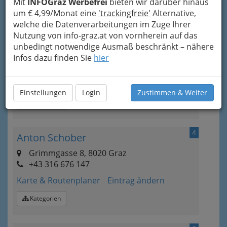
Mit
INFOGraz Werbefrei
bieten wir darüber hinaus
Linde Kältetechnik Gesellschaft
um € 4,99/Monat eine
'trackingfreie'
Alternative,
m.b.H. Zweigniederlassung Graz
welche die Datenverarbeitungen im Zuge Ihrer
Alte Poststraße 376, 8055 Graz-Puntigam
Nutzung von info-graz.at von vornherein auf das
+43 316 297 136-0
unbedingt notwendige Ausmaß beschränkt – nähere
+43 316 297 136-30
Infos dazu finden Sie
hier
E-Mail
Karte & Routenplaner
Eintrag ändern
Einstellungen
Login
Zustimmen & Weiter
Kategorien
4
Anton Schober
Grimmgasse 8, 8020 Graz
+43 316 676 147
Karte & Routenplaner
Eintrag ändern
Kategorien