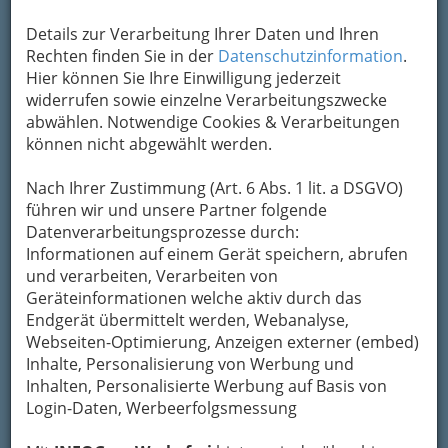
Raiffeisenstraße 51, 8041 Graz-Liebenau
Details zur Verarbeitung Ihrer Daten und Ihren
+43 5 0406-7606
Rechten finden Sie in der
Datenschutzinformation
.
+43 1 76060-390
Hier können Sie Ihre Einwilligung jederzeit
E-Mail
Karte & Routenplaner
widerrufen sowie einzelne Verarbeitungszwecke
Eintrag ändern
abwählen. Notwendige Cookies & Verarbeitungen
können nicht abgewählt werden.
Kategorien
Nach Ihrer Zustimmung (Art. 6 Abs. 1 lit. a DSGVO)
führen wir und unsere Partner folgende
2
Ing. Gerold Gissing
Datenverarbeitungsprozesse durch:
Informationen auf einem Gerät speichern, abrufen
Weizbachweg 87, 8045 Graz-Andritz
und verarbeiten, Verarbeiten von
+43 (3852) 30028
Geräteinformationen welche aktiv durch das
+43 (3852) 30091
Endgerät übermittelt werden, Webanalyse,
E-Mail
Karte & Routenplaner
Webseiten-Optimierung, Anzeigen externer (embed)
Eintrag ändern
Inhalte, Personalisierung von Werbung und
Inhalten, Personalisierte Werbung auf Basis von
Kategorien
Login-Daten, Werbeerfolgsmessung
3