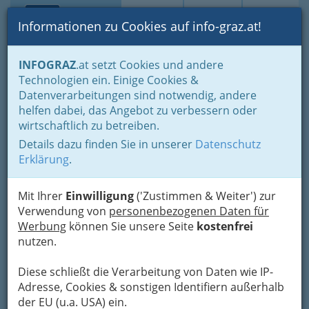
Toggle navi
Suche
Login
Menü
Informationen zu Cookies auf info-graz.at!
Home
Branchen
Einkaufen & Schenken - der Handel
INFOGRAZ
.at setzt Cookies und andere
Handel in Graz
Dinge des täglichen Lebens
Technologien ein. Einige Cookies &
Eisen- und Hartwaren
Werkzeughandel
Datenverarbeitungen sind notwendig, andere
Nav
helfen dabei, das Angebot zu verbessern oder
Werkzeughandel
wirtschaftlich zu betreiben.
Details dazu finden Sie in unserer
Datenschutz
Erklärung
.
Sie sind ein Heimwerker oder sogar stolzer Manager einer
Firma? Werkzeuge sind meistens unverzichtbar und aus
diesem Grund gibt es auch viele Werkzeughändler bzw.
Mit Ihrer
Einwilligung
('Zustimmen & Weiter') zur
Werkzeugläden in Graz.
Verwendung von
personenbezogenen Daten für
Werbung
können Sie unsere Seite
kostenfrei
Bezirksauswahl
nutzen.
Alle Bezirke
Diese schließt die Verarbeitung von Daten wie IP-
Adresse, Cookies & sonstigen Identifiern außerhalb
1
ÖAG AG
der EU (u.a. USA) ein.